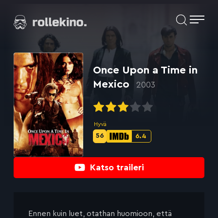
Siirry
Elokuvat ja elokuva-arviot | Rollekino.fi
suoraan
sisältöön
Fiilistelyä
lopputekstien
jälkeen.
Once Upon a Time in
Mexico
2003
Hyvä
56
6.4
Metascore-
IMDb-
pisteet:
pisteet:
Katso traileri
Ennen kuin luet, otathan huomioon, että