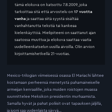
tämä elokuva on katsottu 7.8.2009, joka
tarkoittaa sitä että arvostelu on
17 vuotta
vanha
ja saattaa siitä syystä sisältää
vanhahtanutta tekstiä tai kankeaa
kielenkäyttöä. Mielipiteeni on saattanut ajan
saatossa muuttua ja elokuva saattaa vaatia
uudelleenkatselun uusilla aivoilla. Olin arvion
kirjoittamishetkellä 21-vuotias.
Mexico-trilogian viimeisessä osassa El Mariachi lähtee
kostamaan perheensä menetystä pahamaineiselle
armeijan kenraalille, joka muiden roistojen muassa
suunnittelee Meksikon presidentin murhaamista.
Samalla hyvät ja pahat poliisit ovat tapauksen jäljillä,
ja juoni saa uudenlaista sävyä…