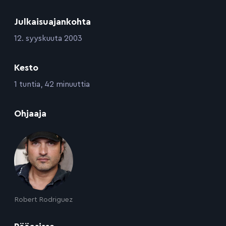
Julkaisuajankohta
:
12. syyskuuta 2003
Kesto
:
1 tuntia, 42 minuuttia
:
Ohjaaja
Robert Rodriguez
: