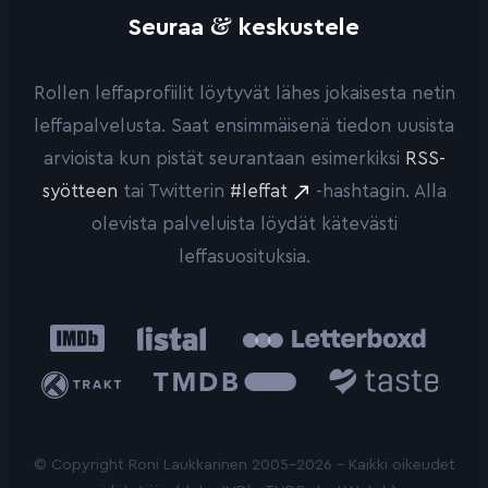
&
Seuraa
keskustele
Rollen leffaprofiilit löytyvät lähes jokaisesta netin
leffapalvelusta. Saat ensimmäisenä tiedon uusista
arvioista kun pistät seurantaan esimerkiksi
RSS-
syötteen
tai Twitterin
#leffat
-hashtagin. Alla
olevista palveluista löydät kätevästi
leffasuosituksia.
IMDb
Listal
Letterboxd
Trakt
The
Taste.io
Movie
Database
© Copyright Roni Laukkarinen 2005-2026 - Kaikki oikeudet