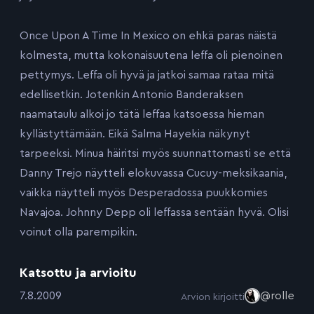
Once Upon A Time In Mexico on ehkä paras näistä
kolmesta, mutta kokonaisuutena leffa oli pienoinen
pettymys. Leffa oli hyvä ja jatkoi samaa rataa mitä
edellisetkin. Jotenkin Antonio Banderaksen
naamataulu alkoi jo tätä leffaa katsoessa hieman
kyllästyttämään. Eikä Salma Hayekia näkynyt
tarpeeksi. Minua häiritsi myös suunnattomasti se että
Danny Trejo näytteli elokuvassa Cucuy-meksikaania,
vaikka näytteli myös Desperadossa puukkomies
Navajoa. Johnny Depp oli leffassa sentään hyvä. Olisi
voinut olla parempikin.
Katsottu ja arvioitu
:
7.8.2009
@rolle
Arvion kirjoitti