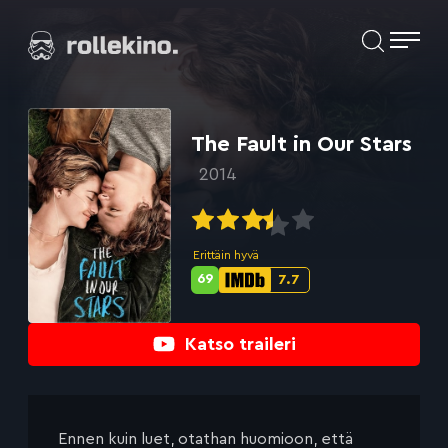
Siirry
Elokuvat ja elokuva-arviot | Rollekino.fi
suoraan
sisältöön
Fiilistelyä
lopputekstien
jälkeen.
The Fault in Our Stars
2014
Erittäin hyvä
69
7.7
Metascore-
IMDb-
pisteet:
pisteet:
Katso traileri
Ennen kuin luet, otathan huomioon, että