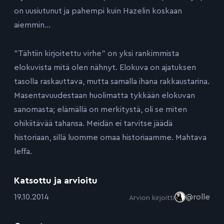
on uusiutunut ja pahempi kuin Hazelin koskaan
aiemmin…
”Tähtiin kirjoitettu virhe” on yksi rankimmista
elokuvista mitä olen nähnyt. Elokuva on ajatuksen
tasolla raskauttava, mutta samalla ihana rakkaustarina.
Masentavuudestaan huolimatta tykkään elokuvan
sanomasta; elämällä on merkitystä, oli se miten
ohikiitävää tahansa. Meidän ei tarvitse jäädä
historiaan, sillä luomme omaa historiaamme. Mahtava
leffa.
Katsottu ja arvioitu
:
19.10.2014
@rolle
Arvion kirjoitti