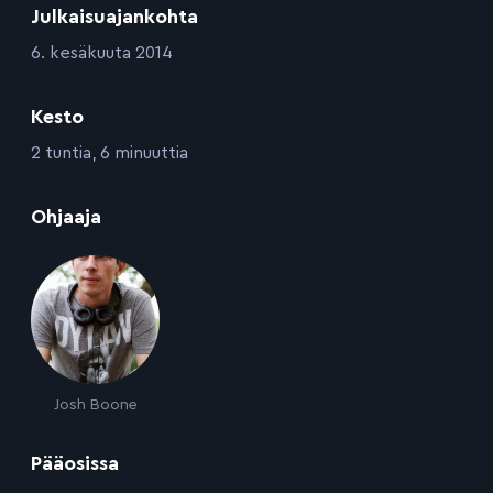
Julkaisuajankohta
:
6. kesäkuuta 2014
Kesto
:
2 tuntia, 6 minuuttia
:
Ohjaaja
Josh Boone
:
Pääosissa