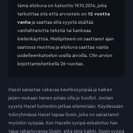
tämä elokuva on katsottu 19.10.2014, joka
tarkoittaa sitä että arvostelu on
12 vuotta
vanha
ja saattaa siitä syystä sisältää
vanhahtanutta tekstiä tai kankeaa
kielenkäyttöä. Mielipiteeni on saattanut ajan
saatossa muuttua ja elokuva saattaa vaatia
uudelleenkatselun uusilla aivoilla. Olin arvion
kirjoittamishetkellä 26-vuotias.
Hazel sairastaa vakavaa keuhkosyöpää ja kaiken
järjen mukaan hänen pitäisi olla jo kuollut. Jostain
syystä Hazel kuitenkin jatkaa elämistään. Käydessään
tukiryhmässä Hazel tapaa Gusin, joka on sairastanut
myöskin syöpää. Kun Hazelin syöpä eskaloituu hän
tajua rakastuvansa Gusiin, eikä siinä kaikki, Gusin syöpä