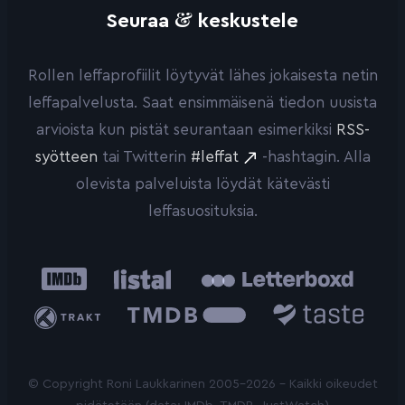
&
Seuraa
keskustele
Rollen leffaprofiilit löytyvät lähes jokaisesta netin
leffapalvelusta. Saat ensimmäisenä tiedon uusista
arvioista kun pistät seurantaan esimerkiksi
RSS-
syötteen
tai Twitterin
#leffat
-hashtagin. Alla
olevista palveluista löydät kätevästi
leffasuosituksia.
IMDb
Listal
Letterboxd
Trakt
The
Taste.io
Movie
Database
© Copyright Roni Laukkarinen 2005-2026 - Kaikki oikeudet