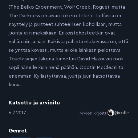
(The Belko Experiment, Wolf Creek, Rogue), mutta
The Darkness on aivan tökerö tekele. Leffassa on
näyttely ja puitteet suhteellisen kohdillaan, mutta
juonta ei nimeksikään. Erikoistehosteetkin ovat
vähän niin ja näin. Kaikista pahinta elokuvassa on, että
se yrittää kovasti, mutta ei ole lainkaan pelottava.
Touch-sarjan Jakena tunnetun David Mazouzin rooli
sopii hänelle kuin nenä päähän. Odotin McCleanilta
enemmän. Kyllästyttävää, juuri ja juuri katsottavaa
kuraa.
Katsottu ja arvioitu
:
6.7.2017
@rolle
Arvion kirjoitti
Genret