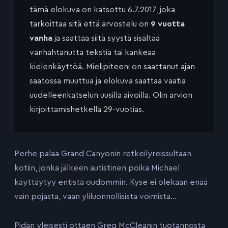
tämä elokuva on katsottu 6.7.2017, joka
tarkoittaa sitä että arvostelu on
9 vuotta
vanha
ja saattaa siitä syystä sisältää
vanhahtanutta tekstiä tai kankeaa
kielenkäyttöä. Mielipiteeni on saattanut ajan
saatossa muuttua ja elokuva saattaa vaatia
uudelleenkatselun uusilla aivoilla. Olin arvion
kirjoittamishetkellä 29-vuotias.
Perhe palaa Grand Canyonin retkeilyreissultaan
kotiin, jonka jälkeen autistinen poika Michael
käyttäytyy entistä oudommin. Kyse ei olekaan enää
vain pojasta, vaan yliluonnollisista voimista…
Pidän yleisesti ottaen Greg McCleanin tuotannosta