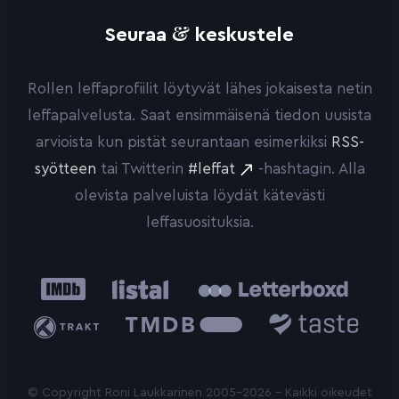
&
Seuraa
keskustele
Rollen leffaprofiilit löytyvät lähes jokaisesta netin
leffapalvelusta. Saat ensimmäisenä tiedon uusista
arvioista kun pistät seurantaan esimerkiksi
RSS-
syötteen
tai Twitterin
#leffat
-hashtagin. Alla
olevista palveluista löydät kätevästi
leffasuosituksia.
IMDb
Listal
Letterboxd
Trakt
The
Taste.io
Movie
Database
© Copyright Roni Laukkarinen 2005-2026 - Kaikki oikeudet