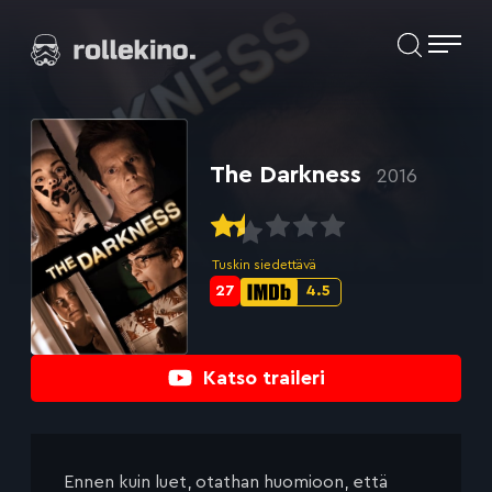
Siirry
Elokuvat ja elokuva-arviot | Rollekino.fi
suoraan
sisältöön
Fiilistelyä
lopputekstien
jälkeen.
The Darkness
2016
Tuskin siedettävä
27
4.5
Metascore-
IMDb-
pisteet:
pisteet:
Katso traileri
Ennen kuin luet, otathan huomioon, että