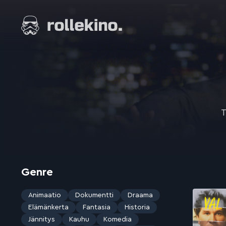
Siirry
suoraan
Elokuvat ja elokuva-arviot | Rollekino.fi
sisältöön
Fiilistelyä
lopputekstien
jälkeen.
T
Genre
Animaatio
Dokumentti
Draama
Elämänkerta
Fantasia
Historia
Jännitys
Kauhu
Komedia