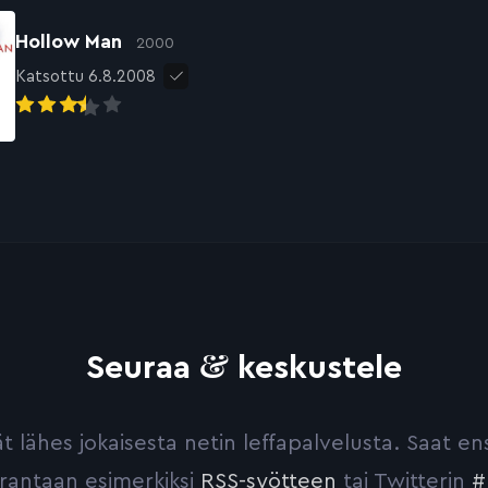
Hollow Man
2000
Katsottu 6.8.2008
&
Seuraa
keskustele
yvät lähes jokaisesta netin leffapalvelusta. Saat 
urantaan esimerkiksi
RSS-syötteen
tai Twitterin
#