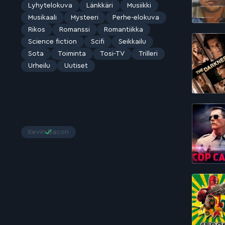
Lyhytelokuva
Länkkäri
Musiikki
Musikaali
Mysteeri
Perhe-elokuva
Rikos
Romanssi
Romantiikka
Science fiction
Scifi
Seikkailu
Sota
Toiminta
Tosi-TV
Trilleri
Urheilu
Uutiset
Kevin Bacon