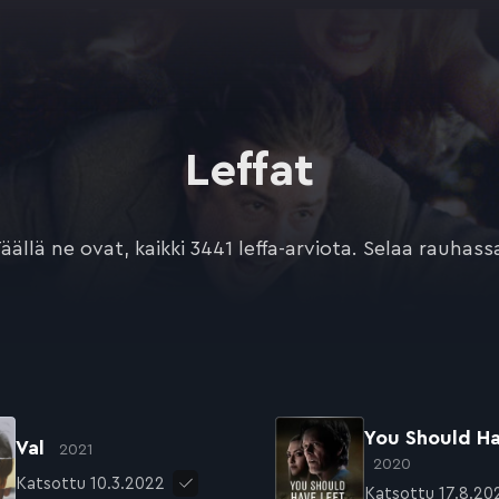
Leffat
äällä ne ovat, kaikki 3441 leffa-arviota. Selaa rauhass
You Should Ha
Val
2021
2020
Katsottu 10.3.2022
Katsottu 17.8.20