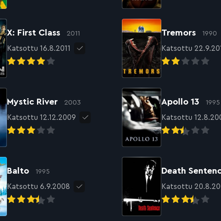
X: First Class
Tremors
2011
1990
Katsottu 16.8.2011
Katsottu 22.9.20
Mystic River
Apollo 13
2003
1995
Katsottu 12.12.2009
Katsottu 12.8.20
Balto
Death Senten
1995
Katsottu 6.9.2008
Katsottu 20.8.2