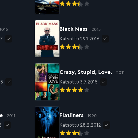
Black Mass
2016
2015
17
Katsottu 29.1.2016
Crazy, Stupid, Love.
2011
15
Katsottu 3.7.2015
te
Flatliners
2011
1990
2
Katsottu 28.2.2012