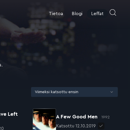
Tietoa
Blogi
Leffat
a.
ve Left
A Few Good Men
1992
Katsottu 12.10.2019
20