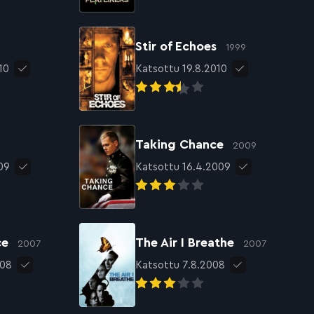
Stir of Echoes
1999
10
Katsottu 19.8.2010
Taking Chance
2009
09
Katsottu 16.4.2009
ce
The Air I Breathe
2007
2007
008
Katsottu 7.8.2008