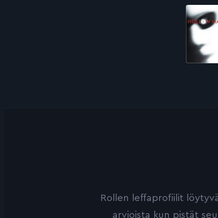
Rollen leffaprofiilit löyt
arvioista kun pistät se