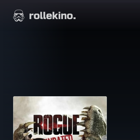
Siirry
suoraan
Elokuvat ja elokuva-arviot | Rollekino.fi
sisältöön
Fiilistelyä
lopputekstien
jälkeen.