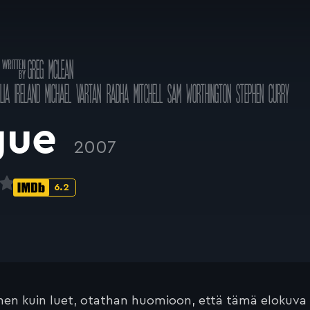
Käsikirjoitus
GREG MCLEAN
a
LIA IRELAND
MICHAEL VARTAN
RADHA MITCHELL
SAM WORTHINGTON
STEPHEN CURRY
gue
2007
6.2
IMDb-
pisteet:
en kuin luet, otathan huomioon, että tämä elokuva on