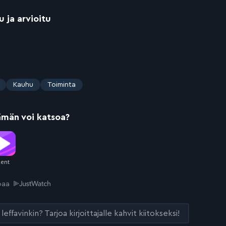
u ja arvioitu
Kauhu
Toiminta
ämän voi katsoa?
joaa
leffavinkin? Tarjoa kirjoittajalle kahvit kiitokseksi!