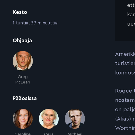
et
Kesto
kan
:
1 tuntia, 39 minuuttia
uud
:
Ohjaaja
Amerikk
turisti
kunnoss
Greg
McLean
Rogue t
:
Pääosissa
nostama
on paljo
(Alias)
Worthin
Caroline
Celia
Michael