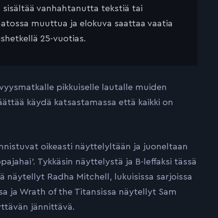
ä sisältää vanhahtanutta tekstiä tai
saatossa muuttua ja elokuva saattaa vaatia
ishetkellä 25-vuotias.
ävyysmatkalle pikkuiselle lautalle muiden
äättää käydä katsastamassa että kaikki on
nnistuvat oikeasti näyttelyltään ja juoneltaan
jahai’. Tykkäsin näyttelystä ja B-leffaksi tässä
sä näytellyt Radha Mitchell, lukuisissa sarjoissa
ssa ja Wrath of the Titansissa näytellyt Sam
ttävän jännittävä.