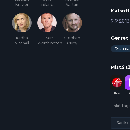
Brazier
Ireland
Vartan
Katsott
:
9.9.2013
Genret
Radha
Sam
Stephen
Mitchell
Worthington
Curry
:
Draama
Mistä t
Linkit tar
Saitko 