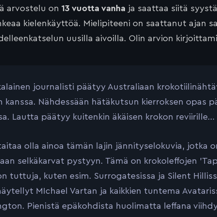
tä arvostelu on
13 vuotta vanha
ja saattaa siitä syyst
keaa kielenkäyttöä. Mielipiteeni on saattanut ajan 
elleenkatselun uusilla aivoilla. Olin arvion kirjoittam
alainen journalisti päätyy Australiaan krokotiilinäht
en kanssa. Nähdessään hätäkutsun kierroksen opas p
a. Lautta päätyy kuitenkin äkäisen krokon reviirille…
aitaa olla ainoa tämän lajin jännityselokuvia, jotka o
an selkäkarvat pystyyn. Tämä on krokoleffojen ’Tappa
n tuttuja, kuten esim. Surrogatesissa ja Silent Hillis
 näytellyt MIchael Vartan ja kaikkien tuntema Avatari
gton. Pienistä epäkohdista huolimatta leffana viihdy