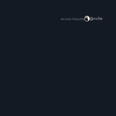
@rolle
Arvion kirjoitti