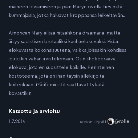
maineen leviämiseen ja pian Maryn ovella ties mitä
kummajaisia, jotka haluavat kroppaansa leikeltävän…
American Mary alkaa hitaahkona draamana, mutta
äityy sadistisen brutaaliksi kauhuelokuvaksi. Pidän
elokuvasta kokonaisuutena, vaikka joissakin kohdissa
joutuikin vähän irvistelemään. Osin shokeeraava
elokuva, jota en suosittele kaikille. Perinteinen
kostoteema, jota en ihan täysin allekirjoita
kuitenkaan. í?ärifeministit saattavat tykätä
kovastikin.
Katsottu ja arvioitu
:
1.7.2014
@rolle
Arvion kirjoitti