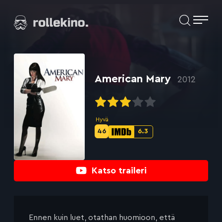
Siirry
Elokuvat ja elokuva-arviot | Rollekino.fi
suoraan
sisältöön
Fiilistelyä
lopputekstien
jälkeen.
American Mary
2012
Hyvä
46
6.3
Metascore-
IMDb-
pisteet:
pisteet:
Katso traileri
Ennen kuin luet, otathan huomioon, että