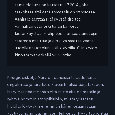
tämä elokuva on katsottu 1.7.2014, joka
tarkoittaa sitä että arvostelu on
12 vuotta
vanha
ja saattaa siitä syystä sisältää
vanhahtanutta tekstiä tai kankeaa
kielenkäyttöä. Mielipiteeni on saattanut ajan
saatossa muuttua ja elokuva saattaa vaatia
uudelleenkatselun uusilla aivoilla. Olin arvion
kirjoittamishetkellä 26-vuotias.
Kirurgiopiskelija Mary on pahoissa taloudellisissa
ongelmissa ja tarvitsee kipeästi rahaa pärjätäkseen.
Mary päättää mennä sieltä mistä aita on matalin ja
ryhtyä hommiin strippiklubiin, mutta yllättäen
klubilta löytyykin enemmän hänen osaamistaan
vaativaa hommaa, ihmisten leikkelyä. Hyvä työ johtaa