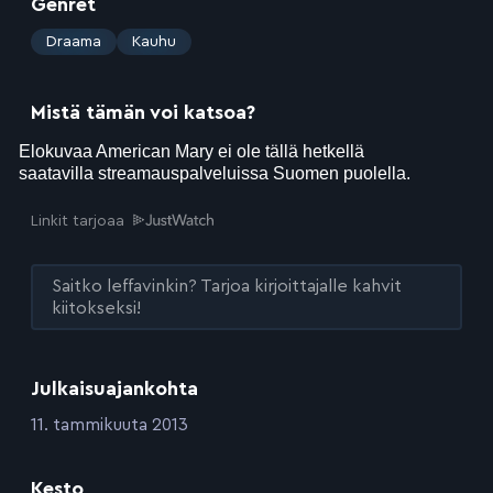
Genret
:
Draama
Kauhu
Mistä tämän voi katsoa?
Linkit tarjoaa
Saitko leffavinkin? Tarjoa kirjoittajalle kahvit
kiitokseksi!
Julkaisuajankohta
:
11. tammikuuta 2013
Kesto