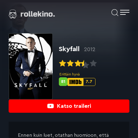
Siirry
Elokuvat ja elokuva-arviot | Rollekino.fi
suoraan
sisältöön
Fiilistelyä
lopputekstien
jälkeen.
Skyfall
2012
Erittäin hyvä
81
7.7
Metascore-
IMDb-
pisteet:
pisteet:
Katso traileri
Ennen kuin luet, otathan huomioon, että