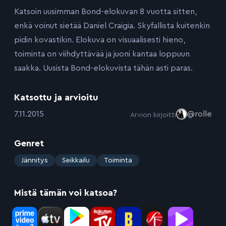
Katsoin uusimman Bond-elokuvan 8 vuotta sitten,
enkä voinut sietää Daniel Craigia. Skyfallista kuitenkin
pidin kovastikin. Elokuva on visuaalisesti hieno,
toiminta on viihdyttävää ja juoni kantaa loppuun
saakka. Uusista Bond-elokuvista tähän asti paras.
Katsottu ja arvioitu
:
7.11.2015
@rolle
Arvion kirjoitti
Genret
:
Jännitys
Seikkailu
Toiminta
Mistä tämän voi katsoa?