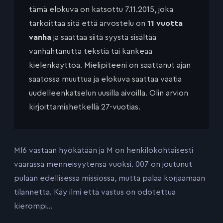
tämä elokuva on katsottu 7.11.2015, joka
tarkoittaa sitä että arvostelu on
11 vuotta
vanha
ja saattaa siitä syystä sisältää
vanhahtanutta tekstiä tai kankeaa
kielenkäyttöä. Mielipiteeni on saattanut ajan
saatossa muuttua ja elokuva saattaa vaatia
uudelleenkatselun uusilla aivoilla. Olin arvion
kirjoittamishetkellä 27-vuotias.
MI6 vastaan hyökätään ja M on henkilökohtaisesti
vaarassa menneisyytensä vuoksi. 007 on joutunut
pulaan edellisessä missiossa, mutta palaa korjaamaan
tilannetta. Käy ilmi että vastus on odotettua
kierompi…