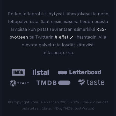
Rollen leffaprofiilit löytyvät lähes jokaisesta netin
leffapalvelusta. Saat ensimmäisenä tiedon uusista
arvioista kun pistät seurantaan esimerkiksi
RSS-
syötteen
tai Twitterin
#leffat
-hashtagin. Alla
olevista palveluista löydät kätevästi
leffasuosituksia.
IMDb
Listal
Letterboxd
Trakt
The
Taste.io
Movie
Database
© Copyright Roni Laukkarinen 2005-2026 - Kaikki oikeudet
pidätetään (data: IMDb, TMDB, JustWatch)