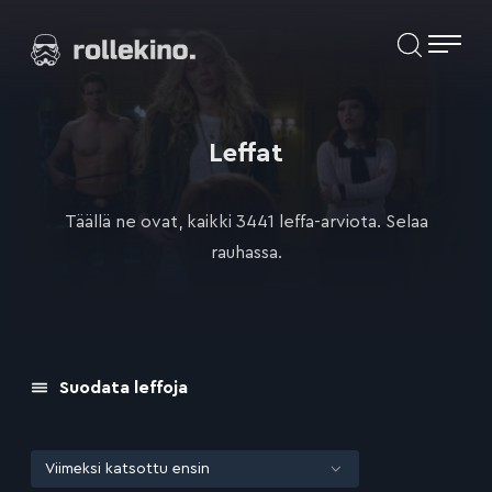
Siirry
Elokuvat ja elokuva-arviot | Rollekino.fi
suoraan
sisältöön
Fiilistelyä
lopputekstien
jälkeen.
Leffat
Täällä ne ovat, kaikki 3441 leffa-arviota. Selaa
rauhassa.
Suodata leffoja