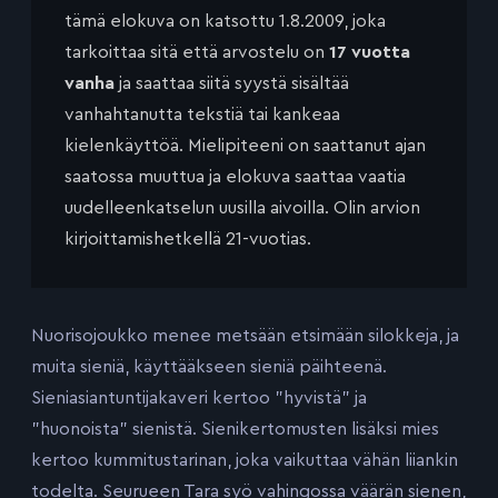
tämä elokuva on katsottu 1.8.2009, joka
tarkoittaa sitä että arvostelu on
17 vuotta
vanha
ja saattaa siitä syystä sisältää
vanhahtanutta tekstiä tai kankeaa
kielenkäyttöä. Mielipiteeni on saattanut ajan
saatossa muuttua ja elokuva saattaa vaatia
uudelleenkatselun uusilla aivoilla. Olin arvion
kirjoittamishetkellä 21-vuotias.
Nuorisojoukko menee metsään etsimään silokkeja, ja
muita sieniä, käyttääkseen sieniä päihteenä.
Sieniasiantuntijakaveri kertoo ”hyvistä” ja
”huonoista” sienistä. Sienikertomusten lisäksi mies
kertoo kummitustarinan, joka vaikuttaa vähän liiankin
todelta. Seurueen Tara syö vahingossa väärän sienen,