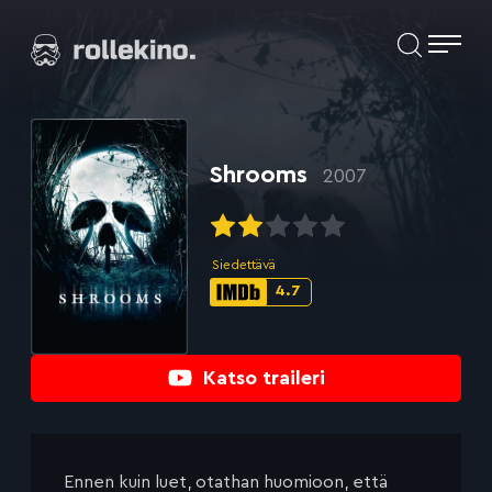
Siirry
Elokuvat ja elokuva-arviot | Rollekino.fi
suoraan
sisältöön
Fiilistelyä
lopputekstien
jälkeen.
Shrooms
2007
Siedettävä
4.7
IMDb-
pisteet:
Katso traileri
Ennen kuin luet, otathan huomioon, että