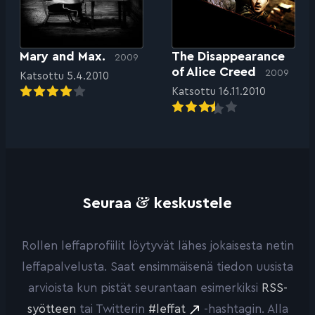
Mary and Max.
The Disappearance
2009
of Alice Creed
2009
Katsottu 5.4.2010
Katsottu 16.11.2010
&
Seuraa
keskustele
Rollen leffaprofiilit löytyvät lähes jokaisesta netin
leffapalvelusta. Saat ensimmäisenä tiedon uusista
arvioista kun pistät seurantaan esimerkiksi
RSS-
syötteen
tai Twitterin
#leffat
-hashtagin. Alla