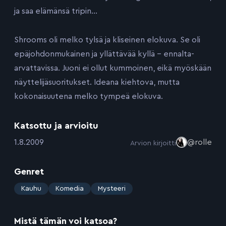
ja saa elämänsä tripin…
Shrooms oli melko tylsä ja kliseinen elokuva. Se oli
epäjohdonmukainen ja yllättävää kyllä – ennalta-
arvattavissa. Juoni ei ollut kummoinen, eikä myöskään
näyttelijäsuoritukset. Ideana kiehtova, mutta
kokonaisuutena melko tympeä elokuva.
Katsottu ja arvioitu
:
1.8.2009
@rolle
Arvion kirjoitti
Genret
:
Kauhu
Komedia
Mysteeri
Mistä tämän voi katsoa?