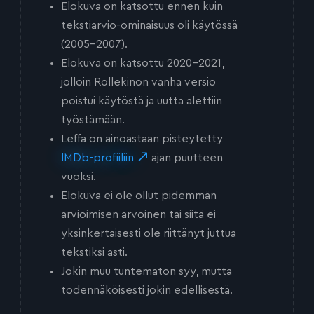
Elokuva on katsottu ennen kuin
tekstiarvio-ominaisuus oli käytössä
(2005-2007).
Elokuva on katsottu 2020-2021,
jolloin Rollekinon vanha versio
poistui käytöstä ja uutta alettiin
työstämään.
Leffa on ainoastaan pisteytetty
IMDb-profiiliin
ajan puutteen
vuoksi.
Elokuva ei ole ollut pidemmän
arvioimisen arvoinen tai siitä ei
yksinkertaisesti ole riittänyt juttua
tekstiksi asti.
Jokin muu tuntematon syy, mutta
todennäköisesti jokin edellisestä.