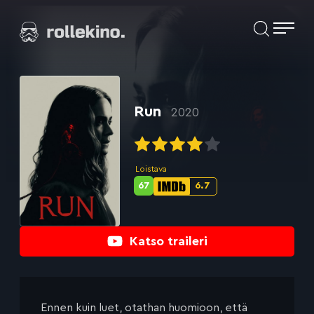
Siirry
Elokuvat ja elokuva-arviot | Rollekino.fi
suoraan
sisältöön
Fiilistelyä
lopputekstien
jälkeen.
Run
2020
Loistava
67
6.7
Metascore-
IMDb-
pisteet:
pisteet:
Katso traileri
Ennen kuin luet, otathan huomioon, että