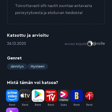
Toivottavasti silti nautit suuntaa-antavasta
pisteytyksestä ja elokuvan tiedoista!
Katsottu ja arvioitu
:
26.12.2020
@rolle
Arvion kirjoitti
Genret
:
Jännitys
Mysteeri
Mistä tämän voi katsoa?