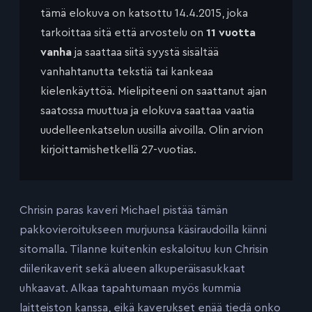
tämä elokuva on katsottu 14.4.2015, joka
tarkoittaa sitä että arvostelu on
11 vuotta
vanha
ja saattaa siitä syystä sisältää
vanhahtanutta tekstiä tai kankeaa
kielenkäyttöä. Mielipiteeni on saattanut ajan
saatossa muuttua ja elokuva saattaa vaatia
uudelleenkatselun uusilla aivoilla. Olin arvion
kirjoittamishetkellä 27-vuotias.
Chrisin paras kaveri Michael pistää tämän
pakkovieroitukseen murjuunsa käsiraudoilla kiinni
sitomalla. Tilanne kuitenkin eskaloituu kun Chrisin
diilerikaverit sekä alueen alkuperäisasukkaat
uhkaavat. Alkaa tapahtumaan myös kummia
laitteiston kanssa, eikä kaverukset enää tiedä onko