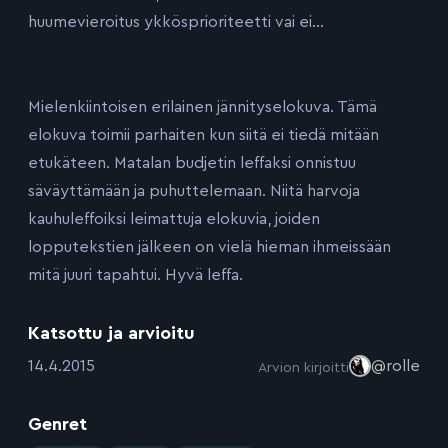
huumevieroitus ykkösprioriteetti vai ei…
Mielenkiintoisen erilainen jännityselokuva. Tämä
elokuva toimii parhaiten kun siitä ei tiedä mitään
etukäteen. Matalan budjetin leffaksi onnistuu
säväyttämään ja puhuttelemaan. Niitä harvoja
kauhuleffoiksi leimattuja elokuvia, joiden
lopputekstien jälkeen on vielä hieman ihmeissään
mitä juuri tapahtui. Hyvä leffa.
Katsottu ja arvioitu
:
14.4.2015
@rolle
Arvion kirjoitti
Genret