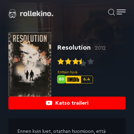
Siirry
Elokuvat ja elokuva-arviot | Rollekino.fi
suoraan
sisältöön
Fiilistelyä
lopputekstien
jälkeen.
Resolution
2012
Erittäin hyvä
80
6.4
Metascore-
IMDb-
pisteet:
pisteet:
Katso traileri
Ennen kuin luet, otathan huomioon, että