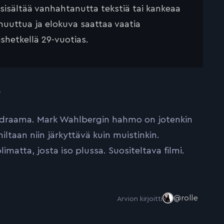
 sisältää vanhahtanutta tekstiä tai kankeaa
muuttua ja elokuva saattaa vaatia
ishetkellä 29-vuotias.
…
sdraama. Mark Wahlbergin hahmo on jotenkin
taan niin järkyttävä kuin muistinkin.
matta, josta iso plussa. Suositeltava filmi.
@rolle
Arvion kirjoitti