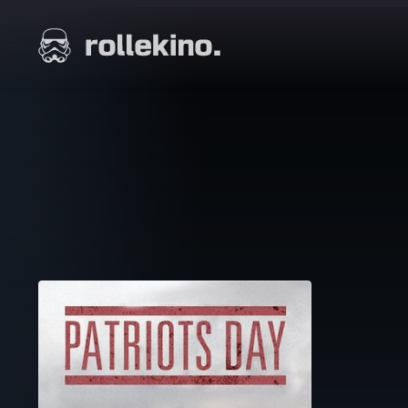
Siirry
suoraan
Elokuvat ja elokuva-arviot | Rollekino.fi
sisältöön
Fiilistelyä
lopputekstien
jälkeen.