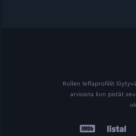
Rollen leffaprofiilit löyt
arvioista kun pistät se
ol
IMDb
Listal
Le