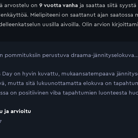
tä arvostelu on
9 vuotta vanha
ja saattaa siitä syystä
lenkäyttöä. Mielipiteeni on saattanut ajan saatossa 
elleenkatselun uusilla aivoilla. Olin arvion kirjoittam
n pommituksiin perustuva draama-jännityselokuva
s Day on hyvin kuvattu, mukaansatempaava jännity
vä, mutta sitä lukuunottamatta elokuva on tapahtumil
ssa on positiivinen viba tapahtumien luonteesta huoli
u ja arvioitu
7