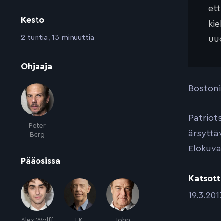
et
Kesto
kie
:
2 tuntia, 13 minuuttia
uud
:
Ohjaaja
Bostoni
Patriot
Peter
ärsyttä
Berg
Elokuva
:
Pääosissa
Katsott
:
19.3.201
Alex Wolff
J.K.
John