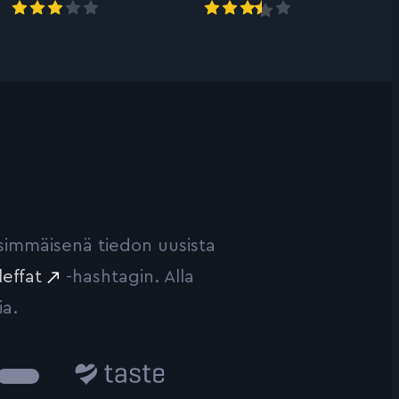
ensimmäisenä tiedon uusista
leffat
-hashtagin. Alla
ia.
Taste.io