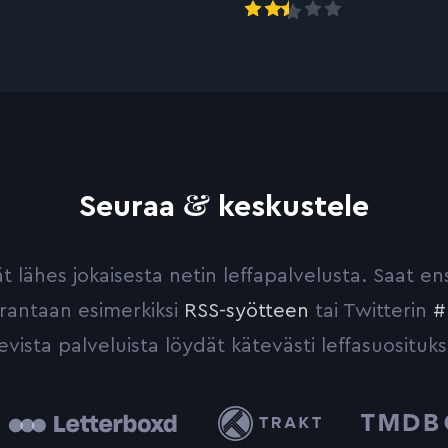
&
Seuraa
keskustele
yvät lähes jokaisesta netin leffapalvelusta. Saat 
urantaan esimerkiksi
RSS-syötteen
tai Twitterin
#
evista palveluista löydät kätevästi leffasuosituks
tterboxd
Trakt
The