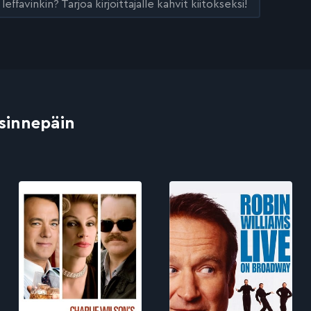
leffavinkin? Tarjoa kirjoittajalle kahvit kiitokseksi!
 sinnepäin