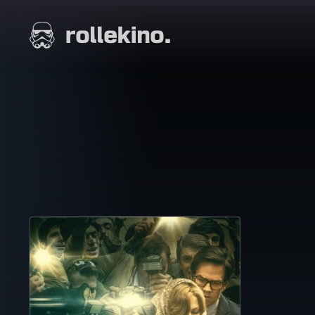
Siirry
suoraan
Elokuvat ja elokuva-arviot | Rollekino.fi
sisältöön
Fiilistelyä
lopputekstien
jälkeen.