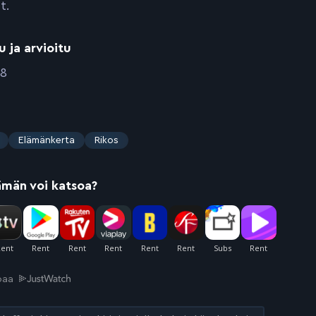
t.
u ja arvioitu
18
Elämänkerta
Rikos
ämän voi katsoa?
joaa