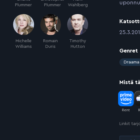
uponnu
Plummer
Plummer
Wahlberg
Katsott
:
25.3.20
Michelle
Romain
Timothy
Williams
Duris
Hutton
Genret
:
Draama
Mistä t
Linkit tar