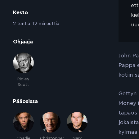
et
Kesto
kie
:
2 tuntia, 12 minuuttia
uud
:
Ohjaaja
John Pa
Pappa e
kotiin 
Ridley
Scott
Gettyn 
:
Pääosissa
Money i
tapaus 
jokaist
kylmää 
Charlie
Christopher
Mark