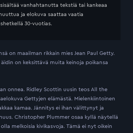
 sisältää vanhahtanutta tekstiä tai kankeaa
muuttua ja elokuva saattaa vaatia
ishetkellä 30-vuotias.
änsä on maailman rikkain mies Jean Paul Getty.
 äidin on keksittävä muita keinoja poikansa
aan onnea. Ridley Scottin uusin teos All the
aelokuva Gettyjen elämästä. Mielenkiintoinen
kkaa kamaa. Jännitys ei ihan välittynyt ja
muus. Christopher Plummer osaa kyllä näytellä
lla melkoisia kivikasvoja. Tämä ei nyt oikein