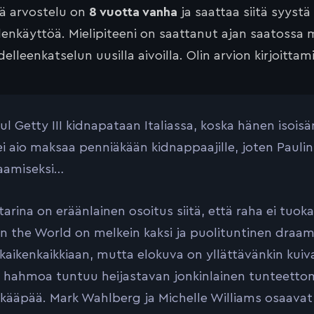
tä arvostelu on
8 vuotta vanha
ja saattaa siitä syystä
lenkäyttöä. Mielipiteeni on saattanut ajan saatossa 
elleenkatselun uusilla aivoilla. Olin arvion kirjoittam
ul Getty III kidnapataan Italiassa, koska hänen isois
i aio maksaa penniäkään kidnappaajille, joten Paulin
saamiseksi…
tarina on eräänlainen osoitus siitä, että raha ei tuok
n the World on melkein kaksi ja puolituntinen draam
kaikenkaikkiaan, mutta elokuva on yllättävänkin kuiva
a hahmoa tuntuu heijastavan jonkinlainen tunteetto
kääpää. Mark Wahlberg ja Michelle Williams osaavat o