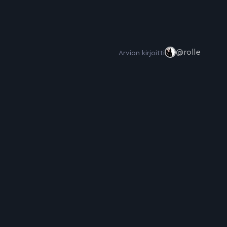
@rolle
Arvion kirjoitti