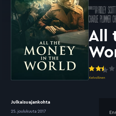
Ohjannut
RIDLEY SCOTT
k
Pääosissa
CHARLIE PLUMMER
CH
All
Wo
Kelvollinen
Julkaisuajankohta
:
25. joulukuuta 2017
Enn