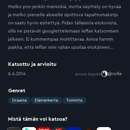
Melko pro-jenkki-meininkiä, mutta näyttely on hyvää
ja melko pienelle alueelle sijoittuva tapahtumaketju
on saatu hyvin esitettyä. Pidän tällaisista elokuvista,
sillä ne pistävät googlettelemaan leffan katsomisen
jälkeen. Ei kummempaa moitittavaa. Ainoa harmin
paikka, että leffan nimi vähän spoilaa etukäteen…
Katsottu ja arvioitu
:
6.4.2014
@rolle
Arvion kirjoitti
Genret
:
Draama
Elämänkerta
Toiminta
Mistä tämän voi katsoa?