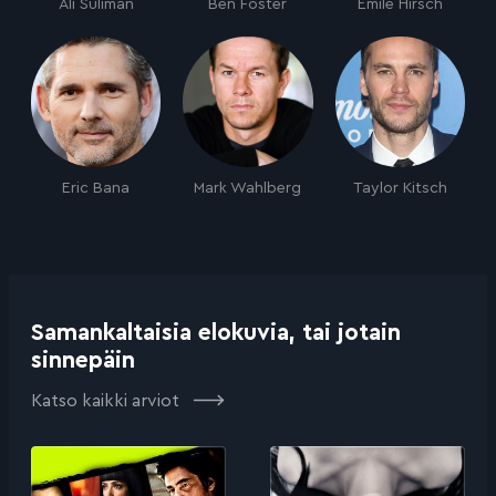
Ali Suliman
Ben Foster
Emile Hirsch
Eric Bana
Mark Wahlberg
Taylor Kitsch
Samankaltaisia elokuvia, tai jotain
sinnepäin
Katso kaikki arviot