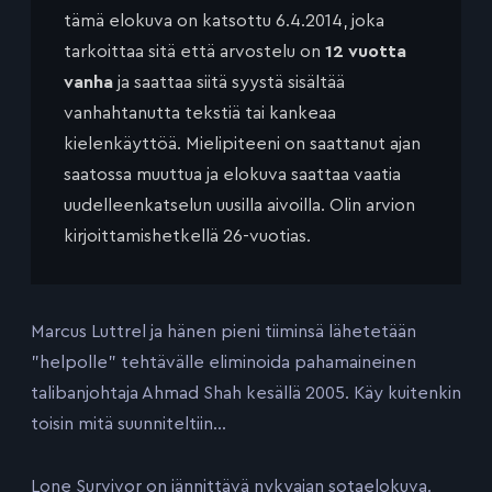
tämä elokuva on katsottu 6.4.2014, joka
tarkoittaa sitä että arvostelu on
12 vuotta
vanha
ja saattaa siitä syystä sisältää
vanhahtanutta tekstiä tai kankeaa
kielenkäyttöä. Mielipiteeni on saattanut ajan
saatossa muuttua ja elokuva saattaa vaatia
uudelleenkatselun uusilla aivoilla. Olin arvion
kirjoittamishetkellä 26-vuotias.
Marcus Luttrel ja hänen pieni tiiminsä lähetetään
”helpolle” tehtävälle eliminoida pahamaineinen
talibanjohtaja Ahmad Shah kesällä 2005. Käy kuitenkin
toisin mitä suunniteltiin…
Lone Survivor on jännittävä nykyajan sotaelokuva.