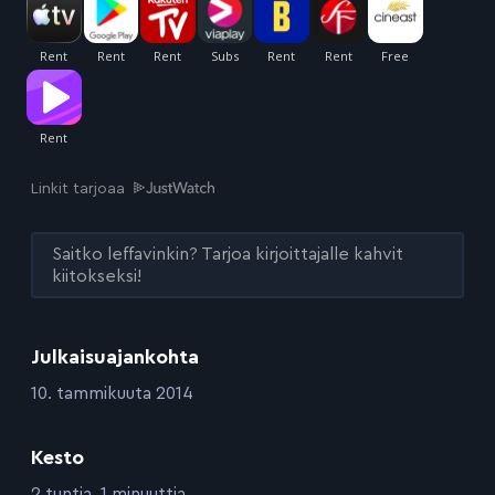
Linkit tarjoaa
Saitko leffavinkin? Tarjoa kirjoittajalle kahvit
kiitokseksi!
Julkaisuajankohta
:
10. tammikuuta 2014
Kesto
:
2 tuntia, 1 minuuttia