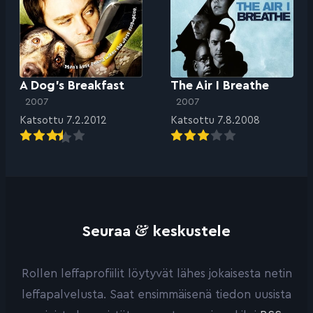
A Dog’s Breakfast
The Air I Breathe
2007
2007
Katsottu 7.2.2012
Katsottu 7.8.2008
&
Seuraa
keskustele
Rollen leffaprofiilit löytyvät lähes jokaisesta netin
leffapalvelusta. Saat ensimmäisenä tiedon uusista