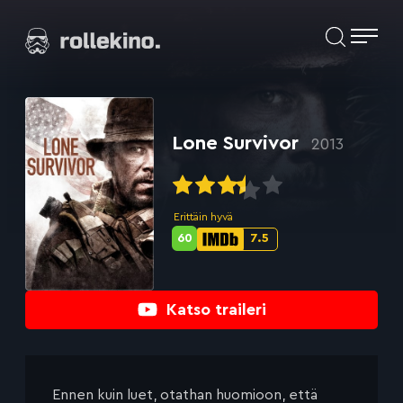
Siirry
Elokuvat ja elokuva-arviot | Rollekino.fi
suoraan
sisältöön
Fiilistelyä
lopputekstien
jälkeen.
Lone Survivor
2013
Erittäin hyvä
60
7.5
Metascore-
IMDb-
pisteet:
pisteet:
Katso traileri
Ennen kuin luet, otathan huomioon, että