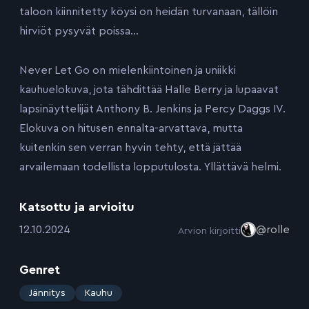
taloon kiinnitetty köysi on heidän turvanaan, tällöin
hirviöt pysyvät poissa…
Never Let Go on mielenkiintoinen ja uniikki
kauhuelokuva, jota tähdittää Halle Berry ja lupaavat
lapsinäyttelijät Anthony B. Jenkins ja Percy Daggs IV.
Elokuva on hitusen ennalta-arvattava, mutta
kuitenkin sen verran hyvin tehty, että jättää
arvailemaan todellista lopputulosta. Yllättävä helmi.
Katsottu ja arvioitu
:
12.10.2024
@rolle
Arvion kirjoitti
Genret
:
Jännitys
Kauhu