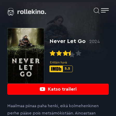
Siirry
Elokuvat ja elokuva-arviot | Rollekino.fi
suoraan
sisältöön
Fiilistelyä
lopputekstien
jälkeen.
Never Let Go
2024
Erittäin hyvä
5.5
IMDb-
pisteet:
Katso traileri
Maailmaa piinaa paha henki, eikä kolmehenkinen
perhe pääse pois metsämökistään. Ainoastaan