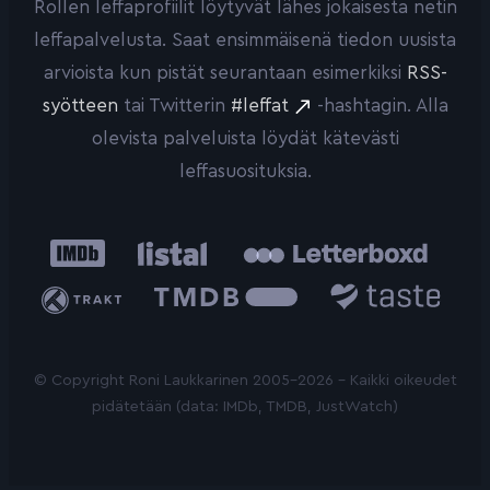
Rollen leffaprofiilit löytyvät lähes jokaisesta netin
leffapalvelusta. Saat ensimmäisenä tiedon uusista
arvioista kun pistät seurantaan esimerkiksi
RSS-
syötteen
tai Twitterin
#leffat
-hashtagin. Alla
olevista palveluista löydät kätevästi
leffasuosituksia.
IMDb
Listal
Letterboxd
Trakt
The
Taste.io
Movie
Database
© Copyright Roni Laukkarinen 2005-2026 - Kaikki oikeudet
pidätetään (data: IMDb, TMDB, JustWatch)