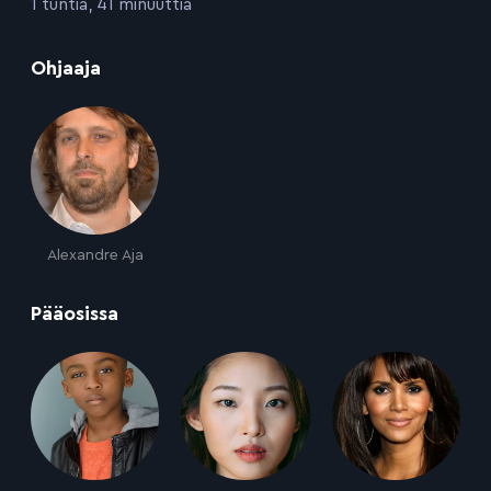
:
1 tuntia, 41 minuuttia
:
Ohjaaja
Alexandre Aja
:
Pääosissa