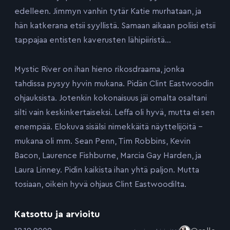
edelleen. Jimmyn vanhin tytär Katie murhataan, ja
hän katkerana etsii syyllistä. Samaan aikaan poliisi etsii
tappajaa entisten kaverusten lähipiiristä…
Mystic River on ihan hieno rikosdraama, jonka
tahdissa pysyy hyvin mukana. Pidän Clint Eastwoodin
ohjauksista. Jotenkin kokonaisuus jäi omalta osaltani
silti vain keskinkertaiseksi. Leffa oli hyvä, mutta ei sen
enempää. Elokuva sisälsi nimekkäitä näyttelijöitä –
mukana oli mm. Sean Penn, Tim Robbins, Kevin
Bacon, Laurence Fishburne, Marcia Gay Harden, ja
Laura Linney. Pidin kaikista ihan yhtä paljon. Mutta
tosiaan, oikein hyvä ohjaus Clint Eastwoodilta.
Katsottu ja arvioitu