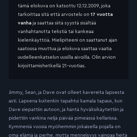
tämä elokuva on katsottu 12.12.2009, joka
tarkoittaa sitä että arvostelu on
17 vuotta
vanha
ja saattaa siitä syystä sisältää
vanhahtanutta tekstiä tai kankeaa
kielenkäyttöä. Mielipiteeni on saattanut ajan
saatossa muuttua ja elokuva saattaa vaatia
uudelleenkatselun uusilla aivoilla. Olin arvion
kirjoittamishetkellä 21-vuotias.
Jimmy, Sean, ja Dave ovat olleet kavereita lapsesta
asti. Lapsena kuitenkin tapahtui kamala tapaus, kun
Dave siepattiin autoon, ja häntä hyväksikäytettiin ja
pidettiin vankina neljä päivää pimeässä kellarissa.
Kymmeniä vuosia myöhemmin jokaisella pojalla on
oma elämä ja perhe, mutta menneisyys vainoaa heitä