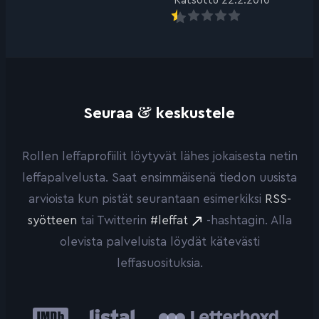
Katsottu 22.2.2010
&
Seuraa
keskustele
Rollen leffaprofiilit löytyvät lähes jokaisesta netin
leffapalvelusta. Saat ensimmäisenä tiedon uusista
arvioista kun pistät seurantaan esimerkiksi
RSS-
syötteen
tai Twitterin
#leffat
-hashtagin. Alla
olevista palveluista löydät kätevästi
leffasuosituksia.