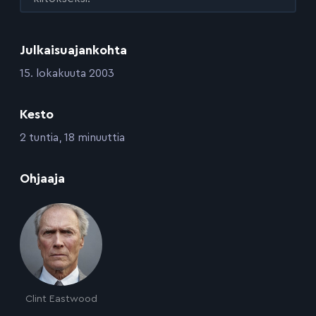
Julkaisuajankohta
:
15. lokakuuta 2003
Kesto
:
2 tuntia, 18 minuuttia
:
Ohjaaja
Clint Eastwood