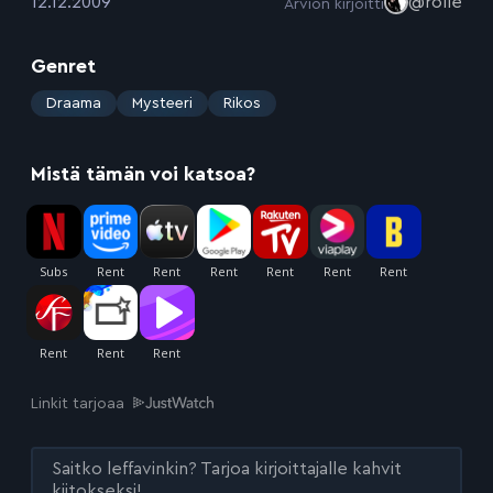
:
12.12.2009
@rolle
Arvion kirjoitti
Genret
:
Draama
Mysteeri
Rikos
Mistä tämän voi katsoa?
Linkit tarjoaa
Saitko leffavinkin? Tarjoa kirjoittajalle kahvit
kiitokseksi!