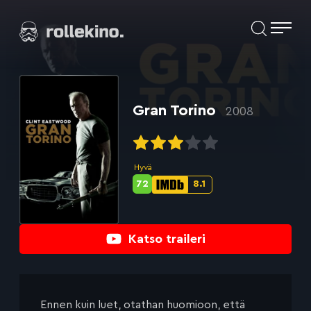
Siirry
Elokuvat ja elokuva-arviot | Rollekino.fi
suoraan
sisältöön
Fiilistelyä
lopputekstien
jälkeen.
Gran Torino
2008
Hyvä
72
8.1
Metascore-
IMDb-
pisteet:
pisteet:
Katso traileri
Ennen kuin luet, otathan huomioon, että