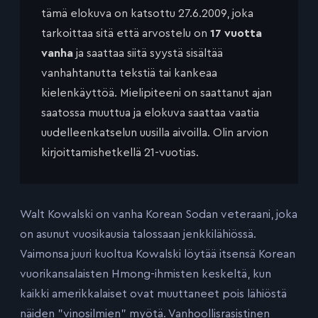
tämä elokuva on katsottu 27.6.2009, joka
tarkoittaa sitä että arvostelu on
17 vuotta
vanha
ja saattaa siitä syystä sisältää
vanhahtanutta tekstiä tai kankeaa
kielenkäyttöä. Mielipiteeni on saattanut ajan
saatossa muuttua ja elokuva saattaa vaatia
uudelleenkatselun uusilla aivoilla. Olin arvion
kirjoittamishetkellä 21-vuotias.
Walt Kowalski on vanha Korean Sodan veteraani, joka
on asunut vuosikausia talossaan jenkkilähiössä.
Vaimonsa juuri kuoltua Kowalski löytää itsensä Korean
vuorikansalaisten Hmong-ihmisten keskeltä, kun
kaikki amerikkalaiset ovat muuttaneet pois lähiöstä
näiden ”vinosilmien” myötä. Vanhoollisrasistinen