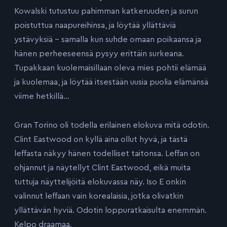
Kowalski tutustuu pahimman katkeruuden ja surun
poistuttua naapureihinsa, ja löytää yllättäviä
ystävyksiä – samalla kun suhde omaan poikaansa ja
hänen perheeseensä pysyy erittäin surkeana.
Tupakkaan kuolemaisillaan oleva mies pohtii elämää
ja kuolemaa, ja löytää itsestään uusia puolia elämänsä
viime hetkillä…
Gran Torino oli todella erilainen elokuva mitä odotin.
Clint Eastwood on kyllä aina ollut hyvä, ja tästä
leffasta näkyy hänen todelliset taitonsa. Leffan on
ohjannut ja näytellyt Clint Eastwood, eikä muita
tuttuja näyttelijöitä elokuvassa näy. Iso E onkin
valinnut leffaan vain korealaisia, jotka olivatkin
yllättävän hyviä. Odotin loppuratkaisulta enemmän.
Kelpo draamaa.