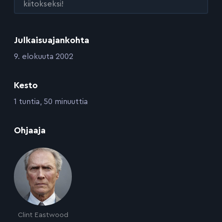
kiitokseksi!
Julkaisuajankohta
:
9. elokuuta 2002
Kesto
:
1 tuntia, 50 minuuttia
:
Ohjaaja
Clint Eastwood