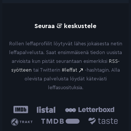
&
Seuraa
keskustele
Rollen leffaprofiilit löytyvät lähes jokaisesta netin
leffapalvelusta. Saat ensimmäisenä tiedon uusista
arvioista kun pistät seurantaan esimerkiksi
RSS-
syötteen
tai Twitterin
#leffat
-hashtagin. Alla
olevista palveluista löydät kätevästi
leffasuosituksia.
IMDb
Listal
Letterboxd
Trakt
The
Taste.io