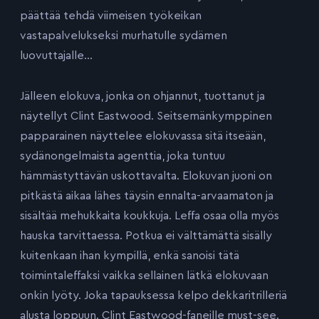
päättää tehdä viimeisen työkeikan
vastapalvelukseksi murhatulle sydämen
luovuttajalle…
Jälleen elokuva, jonka on ohjannut, tuottanut ja
näytellyt Clint Eastwood. Seitsemänkymppinen
papparainen näyttelee elokuvassa sitä itseään,
sydänongelmaista agenttia, joka tuntuu
hämmästyttävän uskottavalta. Elokuvan juoni on
pitkästä aikaa lähes täysin ennalta-arvaamaton ja
sisältää mehukkaita koukkuja. Leffa osaa olla myös
hauska tarvittaessa. Potkua ei välttämättä sisälly
kuitenkaan ihan kympillä, enkä sanoisi tätä
toimintaleffaksi vaikka sellainen lätkä elokuvaan
onkin lyöty. Joka tapauksessa kelpo dekkaritrilleriä
alusta loppuun. Clint Eastwood-faneille must-see.