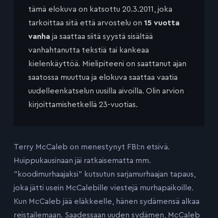
tämä elokuva on katsottu 20.3.2011, joka
tarkoittaa sitä että arvostelu on
15 vuotta
vanha
ja saattaa siitä syystä sisältää
vanhahtanutta tekstiä tai kankeaa
kielenkäyttöä. Mielipiteeni on saattanut ajan
saatossa muuttua ja elokuva saattaa vaatia
uudelleenkatselun uusilla aivoilla. Olin arvion
kirjoittamishetkellä 23-vuotias.
Terry McCaleb on menestynyt FBI:n etsivä.
Huippukausinaan jäi ratkaisematta mm.
”koodimurhaajaksi” kutsutun sarjamurhaajan tapaus,
joka jätti usein McCalebille viestejä murhapaikoille.
Kun McCaleb jää eläkkeelle, hänen sydämensä alkaa
reistailemaan. Saadessaan uuden sydämen, McCaleb