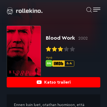
Siirry
Elokuvat ja elokuva-arviot | Rollekino.fi
suoraan
sisältöön
Fiilistelyä
lopputekstien
jälkeen.
Blood Work
2002
Hyvä
64
6.4
Metascore-
IMDb-
pisteet:
pisteet:
Katso traileri
Ennen kuin luet, otathan huomioon, että