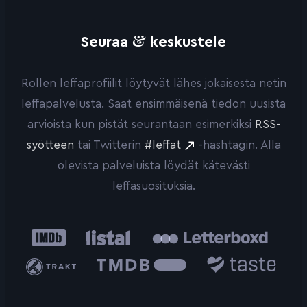
&
Seuraa
keskustele
Rollen leffaprofiilit löytyvät lähes jokaisesta netin
leffapalvelusta. Saat ensimmäisenä tiedon uusista
arvioista kun pistät seurantaan esimerkiksi
RSS-
syötteen
tai Twitterin
#leffat
-hashtagin. Alla
olevista palveluista löydät kätevästi
leffasuosituksia.
IMDb
Listal
Letterboxd
Trakt
The
Taste.io
Movie