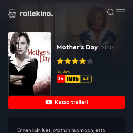
Siirry
Elokuvat ja elokuva-arviot | Rollekino.fi
suoraan
sisältöön
Fiilistelyä
lopputekstien
jälkeen.
Mother’s Day
2010
Loistava
34
6.3
Metascore-
IMDb-
pisteet:
pisteet:
Katso traileri
Ennen kuin luet, otathan huomioon, että