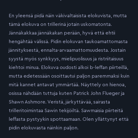
En yleensä pidä näin väkivaltaisista elokuvista, mutta
tämä elokuva on trillerinä jotain uskomatonta.
Jännäkakkaa jännäkakan perään, hyvä että ehtii
hengähtää välissä. Pidin elokuvan taukoamattomasta
jännityksestä, ennalta-arvaamattomuudesta. Jostain
syystä myös synkkyys, mielipuolisuus ja ristriitaisuus
kiehtoi minua. Elokuva oudosti alkoi b-leffan piirteillä,
mutta edetessään osoittautui paljon paremmaksi kuin
mitä kannet antavat ymmärtää. Näyttely on hienoa,
osissa nähdään tuttuja kuten Patrick John Flueger ja
Shawn Ashmore. Veristä, järkyttävää, sairasta
trilleritoimintaa Sawin tekijöiltä. Sawmaisia piirteitä
leffasta pystyykin spottaamaan. Olen yllättynyt että
pidin elokuvasta näinkin paljon.