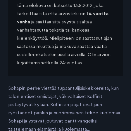
tämä elokuva on katsottu 13.8.2012, joka
tarkoittaa sitä että arvostelu on
14 vuotta
vanha
ja saattaa siitä syystä sisältää
vanhahtanutta tekstiä tai kankeaa
kielenkäyttöä. Mielipiteeni on saattanut ajan
saatossa muuttua ja elokuva saattaa vaatia
uudelleenkatselun uusilla aivoilla. Olin arvion
kirjoittamishetkellä 24-vuotias.
Sohapin perhe viettää tupaantulijaiskekkereitä, kun
talon entiset omistajat, väkivaltaiset Koffinit
pistäytyvät kylään. Koffinien pojat ovat juuri
ryöstäneet pankin ja nuorimmainen tekee kuolemaa.
Sohapi ja ystävät joutuvat panttivangeiksi
taistelemaan elämästä ja kuolemasta…