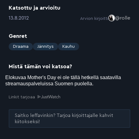
Katsottu ja arvioitu
:
13.8.2012
@rolle
Arvion kirjoitti
Genret
:
Draama
Jännitys
Kauhu
Mistä tämän voi katsoa?
Linkit tarjoaa
Saitko leffavinkin? Tarjoa kirjoittajalle kahvit
kiitokseksi!