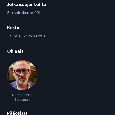
Julkaisuajankohta
:
5. toukokuuta 2011
Kesto
:
1 tuntia, 52 minuuttia
:
Ohjaaja
Darren Lynn
Bousman
:
Pääosissa