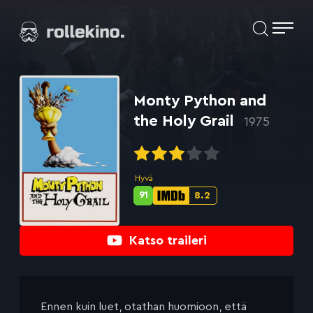
Siirry
Elokuvat ja elokuva-arviot | Rollekino.fi
suoraan
sisältöön
Fiilistelyä
lopputekstien
jälkeen.
Monty Python and
the Holy Grail
1975
Hyvä
91
8.2
Metascore-
IMDb-
pisteet:
pisteet:
Katso traileri
Ennen kuin luet, otathan huomioon, että