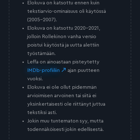
Elokuva on katsottu ennen kuin
tekstiarvio-ominaisuus oli käytössä
(2005-2007).
Elokuva on katsottu 2020-2021,
jolloin Rollekinon vanha versio
poistui käytöstä ja uutta alettiin
työstämään.
Leffa on ainoastaan pisteytetty
IMDb-profiiliin
ajan puutteen
vuoksi.
Elokuva ei ole ollut pidemmän
arvioimisen arvoinen tai siitä ei
yksinkertaisesti ole riittänyt juttua
tekstiksi asti.
Jokin muu tuntematon syy, mutta
todennäköisesti jokin edellisestä.