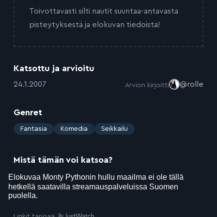
Toivottavasti silti nautit suuntaa-antavasta
pisteytyksestä ja elokuvan tiedoista!
Katsottu ja arvioitu
:
24.1.2007
@rolle
Arvion kirjoitti
Genret
:
Fantasia
Komedia
Seikkailu
Mistä tämän voi katsoa?
Linkit tarjoaa