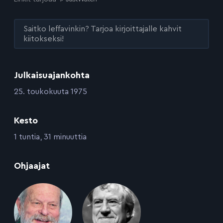
Saitko leffavinkin? Tarjoa kirjoittajalle kahvit
kiitokseksi!
Julkaisuajankohta
:
25. toukokuuta 1975
Kesto
:
1 tuntia, 31 minuuttia
:
Ohjaajat