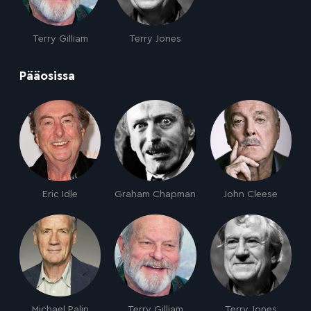
Terry Gilliam
Terry Jones
:
Pääosissa
Eric Idle
Graham Chapman
John Cleese
Michael Palin
Terry Gilliam
Terry Jones