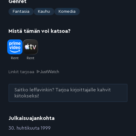
Genret
:
Fantasia
Kauhu
Komedia
Mistä tämän voi katsoa?
Linkit tarjoaa
Saitko leffavinkin? Tarjoa kirjoittajalle kahvit
kiitokseksi!
Julkaisuajankohta
:
30. huhtikuuta 1999