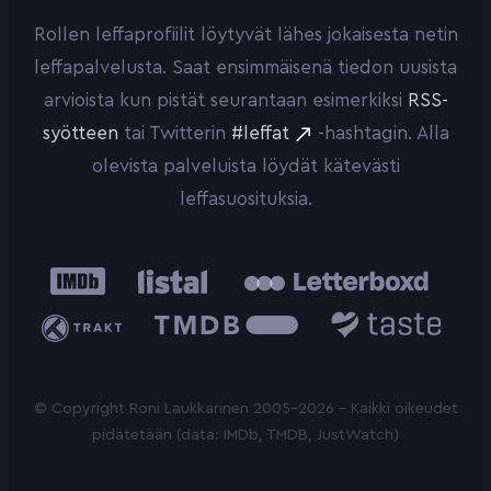
Rollen leffaprofiilit löytyvät lähes jokaisesta netin
leffapalvelusta. Saat ensimmäisenä tiedon uusista
arvioista kun pistät seurantaan esimerkiksi
RSS-
syötteen
tai Twitterin
#leffat
-hashtagin. Alla
olevista palveluista löydät kätevästi
leffasuosituksia.
IMDb
Listal
Letterboxd
Trakt
The
Taste.io
Movie
Database
© Copyright Roni Laukkarinen 2005-2026 - Kaikki oikeudet
pidätetään (data: IMDb, TMDB, JustWatch)