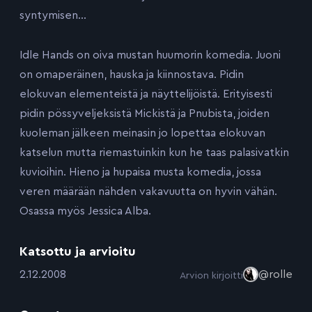
syntymisen…
Idle Hands on oiva mustan huumorin komedia. Juoni
on omaperäinen, hauska ja kiinnostava. Pidin
elokuvan elementeistä ja näyttelijöistä. Erityisesti
pidin pössyveljeksistä Mickistä ja Pnubista, joiden
kuoleman jälkeen meinasin jo lopettaa elokuvan
katselun mutta riemastuinkin kun he taas palasivatkin
kuvioihin. Hieno ja hupaisa musta komedia, jossa
veren määrään nähden vakavuutta on hyvin vähän.
Osassa myös Jessica Alba.
Katsottu ja arvioitu
:
2.12.2008
@rolle
Arvion kirjoitti