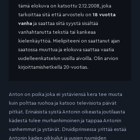
tämä elokuva on katsottu 2.12.2008, joka
tarkoittaa sitä että arvostelu on
18 vuotta
vanha
ja saattaa siitä syystä sisältää
vanhahtanutta tekstiä tai kankeaa
kielenkäyttöä. Mielipiteeni on saattanut ajan
saatossa muuttua ja elokuva saattaa vaatia
uudelleenkatselun uusilla aivoilla. Olin arvion
kirjoittamishetkellä 20-vuotias.
Anton on poika joka ei ystäviensä kera tee muuta
kuin polttaa ruohoa ja katsoo televisiota päivät
pitkät. Erinäisistä syistä Antonin oikeasta joutilaasta
kädestä tulee murhanhimoinen ja tappaa Antonin
vanhemmat ja ystävät. Druidiprinsessa yrittää estää
Antonin käden oikkuilut ja uusien ruumiiden