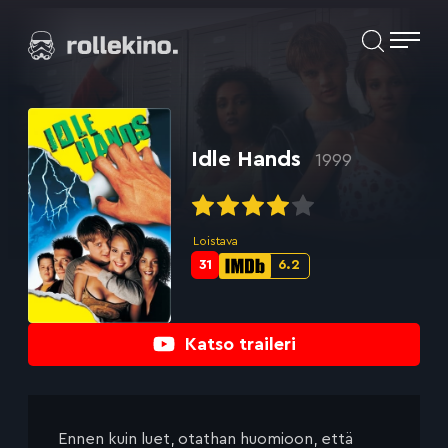
Siirry
Elokuvat ja elokuva-arviot | Rollekino.fi
suoraan
sisältöön
Fiilistelyä
lopputekstien
jälkeen.
Idle Hands
1999
Loistava
31
6.2
Metascore-
IMDb-
pisteet:
pisteet:
Katso traileri
Ennen kuin luet, otathan huomioon, että