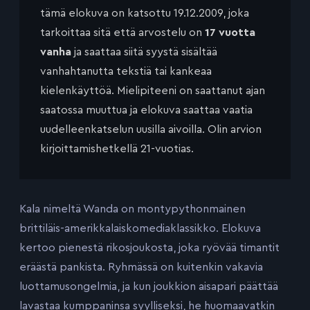
tämä elokuva on katsottu 19.12.2009, joka
tarkoittaa sitä että arvostelu on
17 vuotta
vanha
ja saattaa siitä syystä sisältää
vanhahtanutta tekstiä tai kankeaa
kielenkäyttöä. Mielipiteeni on saattanut ajan
saatossa muuttua ja elokuva saattaa vaatia
uudelleenkatselun uusilla aivoilla. Olin arvion
kirjoittamishetkellä 21-vuotias.
Kala nimeltä Wanda on montypythonmainen
brittiläis-amerikkalaiskomediaklassikko. Elokuva
kertoo pienestä rikosjoukosta, joka ryövää timantit
eräästä pankista. Ryhmässä on kuitenkin vakavia
luottamusongelmia, ja kun joukkion aisapari päättää
lavastaa kumppaninsa syylliseksi, he huomaavatkin