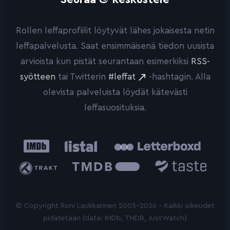
Rollen leffaprofiilit löytyvät lähes jokaisesta netin
leffapalvelusta. Saat ensimmäisenä tiedon uusista
arvioista kun pistät seurantaan esimerkiksi
RSS-
syötteen
tai Twitterin
#leffat
-hashtagin. Alla
olevista palveluista löydät kätevästi
leffasuosituksia.
IMDb
Listal
Letterboxd
Trakt
The
Taste.io
Movie
Database
© Copyright Roni Laukkarinen 2005-2026 - Kaikki oikeudet
pidätetään (data: IMDb, TMDB, JustWatch)