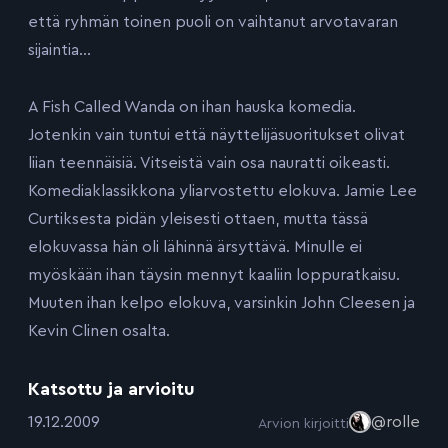
että ryhmän toinen puoli on vaihtanut arvotavaran
sijaintia…
A Fish Called Wanda on ihan hauska komedia.
Jotenkin vain tuntui että näyttelijäsuoritukset olivat
liian teennäisiä. Vitseistä vain osa nauratti oikeasti.
Komediaklassikkona yliarvostettu elokuva. Jamie Lee
Curtiksesta pidän yleisesti ottaen, mutta tässä
elokuvassa hän oli lähinnä ärsyttävä. Minulle ei
myöskään ihan täysin mennyt kaaliin loppuratkaisu.
Muuten ihan kelpo elokuva, varsinkin John Cleesen ja
Kevin Clinen osalta.
Katsottu ja arvioitu
:
19.12.2009
@rolle
Arvion kirjoitti