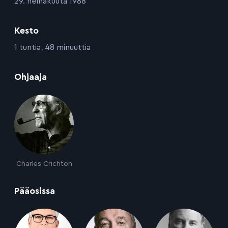
:
29. heinäkuuta 1988
Kesto
:
1 tuntia, 48 minuuttia
:
Ohjaaja
Charles Crichton
:
Pääosissa