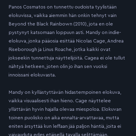
Panos Cosmatos on tunnettu oudoista tyylistään
elokuvissa, vaikka aiemmin hän onkin tehnyt vain
Beyond the Black Rainbown (2010), jota en ole
pystynyt katsomaan loppuun asti. Mandy on indie-
elokuva, jonka pääosia esittää Nicolas Cage, Andrea
Riseborough ja Linus Roache, jotka kaikki ovat
jokseekin tunnettuja näyttelijöitä. Cagea ei ole tullut
nähtyä hetkeen, joten olin jo ihan sen vuoksi
innoissani elokuvasta.
Mandy on kyllästyttävän hidastempoinen elokuva,
vaikka visuaalisesti ihan hieno. Cage näyttelee
yllättävän hyvin hajalla olevaa miespoloa. Elokuvan
toinen puolisko on aika ennalta-arvattavaa, mutta
eniten ärsyttää kun leffaan jää paljon häntiä, joita ei
vaivauduta edes etäisellä tavalla selittämään.