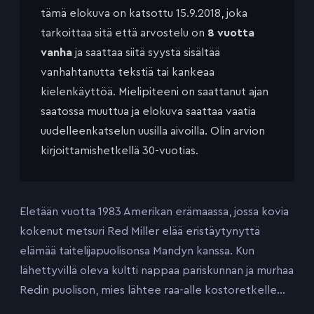
tämä elokuva on katsottu 15.9.2018, joka
tarkoittaa sitä että arvostelu on
8 vuotta
vanha
ja saattaa siitä syystä sisältää
vanhahtanutta tekstiä tai kankeaa
kielenkäyttöä. Mielipiteeni on saattanut ajan
saatossa muuttua ja elokuva saattaa vaatia
uudelleenkatselun uusilla aivoilla. Olin arvion
kirjoittamishetkellä 30-vuotias.
Eletään vuotta 1983 Amerikan erämaassa, jossa kovia
kokenut metsuri Red Miller elää eristäytynyttä
elämää taitelijapuolisonsa Mandyn kanssa. Kun
lähettyvillä oleva kultti nappaa pariskunnan ja murhaa
Redin puolison, mies lähtee raa-alle kostoretkelle…