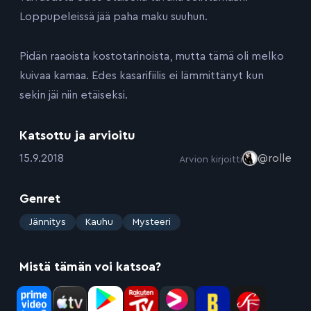
Loppupeleissä jää paha maku suuhun.
Pidän raaoista kostotarinoista, mutta tämä oli melko
kuivaa kamaa. Edes kasarifiilis ei lämmittänyt kun
sekin jäi niin etäiseksi.
Katsottu ja arvioitu
:
15.9.2018
@rolle
Arvion kirjoitti
Genret
:
Jännitys
Kauhu
Mysteeri
Mistä tämän voi katsoa?