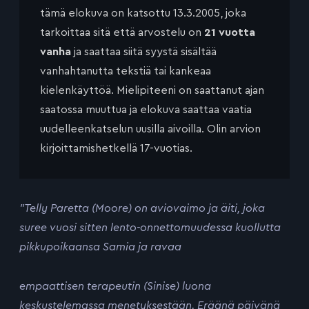
tämä elokuva on katsottu 13.3.2005, joka
tarkoittaa sitä että arvostelu on
21 vuotta
vanha
ja saattaa siitä syystä sisältää
vanhahtanutta tekstiä tai kankeaa
kielenkäyttöä. Mielipiteeni on saattanut ajan
saatossa muuttua ja elokuva saattaa vaatia
uudelleenkatselun uusilla aivoilla. Olin arvion
kirjoittamishetkellä 17-vuotias.
”Telly Paretta (Moore) on aviovaimo ja äiti, joka
suree vuosi sitten lento-onnettomuudessa kuollutta
pikkupoikaansa Samia ja ravaa
empaattisen terapeutin (Sinise) luona
keskustelemassa menetyksestään. Eräänä päivänä