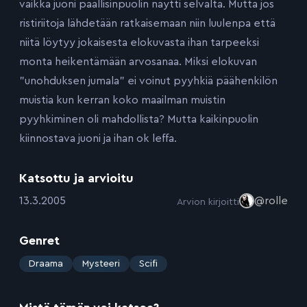
vaikka juoni päällisinpuolin näytti selvältä. Mutta jos
ristiriitoja lähdetään ratkaisemaan niin luulenpa että
niitä löytyy jokaisesta elokuvasta ihan tarpeeksi
monta heikentämään arvosanaa. Miksi elokuvan
”unohduksen jumala” ei voinut pyyhkiä päähenkilön
muistia kun kerran koko maailman muistin
pyyhkiminen oli mahdollista? Mutta kaikinpuolin
kiinnostava juoni ja ihan ok leffa.
Katsottu ja arvioitu
:
13.3.2005
@rolle
Arvion kirjoitti
Genret
:
Draama
Mysteeri
Scifi