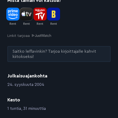
Mistä tämän voi katsoa?
Linkit tarjoaa
Saitko leffavinkin? Tarjoa kirjoittajalle kahvit
kiitokseksi!
Julkaisuajankohta
:
24. syyskuuta 2004
Kesto
:
1 tuntia, 31 minuuttia