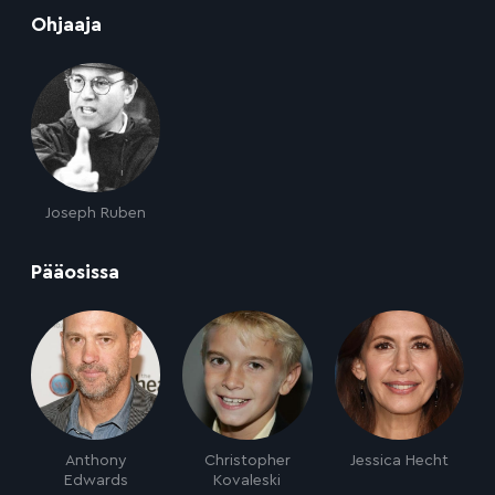
:
Ohjaaja
Joseph Ruben
:
Pääosissa
Anthony
Christopher
Jessica Hecht
Edwards
Kovaleski