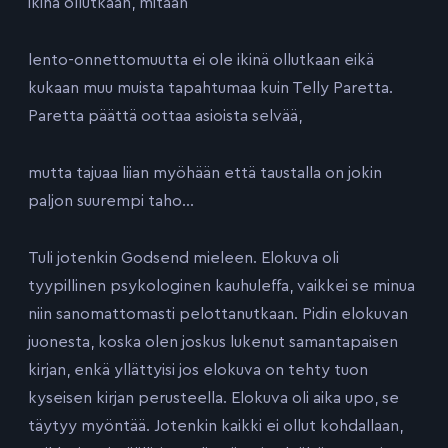
ikinä ollutkaan, mitään
lento-onnettomuutta ei ole ikinä ollutkaan eikä
kukaan muu muista tapahtumaa kuin Telly Paretta.
Paretta päättä oottaa asioista selvää,
mutta tajuaa liian myöhään että taustalla on jokin
paljon suurempi taho…
Tuli jotenkin Godsend mieleen. Elokuva oli
tyypillinen psykologinen kauhuleffa, vaikkei se minua
niin sanomattomasti pelottanutkaan. Pidin elokuvan
juonesta, koska olen joskus lukenut samantapaisen
kirjan, enkä yllättyisi jos elokuva on tehty tuon
kyseisen kirjan perusteella. Elokuva oli aika upo, se
täytyy myöntää. Jotenkin kaikki ei ollut kohdallaan,