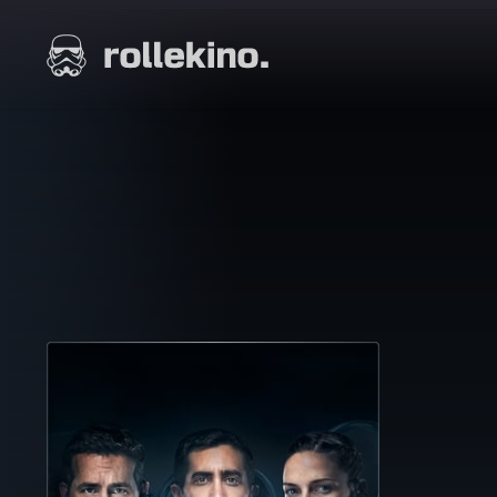
Siirry
suoraan
Elokuvat ja elokuva-arviot | Rollekino.fi
sisältöön
Fiilistelyä
lopputekstien
jälkeen.