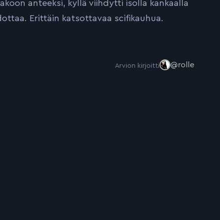
koon anteeksi, kyllä viihdytti isolla kankaalla
dottaa. Erittäin katsottavaa scifikauhua.
@rolle
Arvion kirjoitti