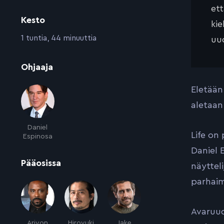
et
Kesto
kie
:
1 tuntia, 44 minuuttia
uud
:
Ohjaaja
Eletään
aletaan
Daniel
Life on
Espinosa
Daniel 
:
Pääosissa
näyttel
parhaim
Avaruud
Ariyon
Hiroyuki
Jake