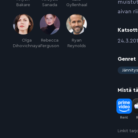
muistut
Bakare
Sanada
Gyllenhaal
aivan ri
Katsott
:
24.3.20
Olga
Rebecca
Ryan
Dihovichnaya
Ferguson
Reynolds
Genret
:
Jännity
Mistä t
Linkit tar