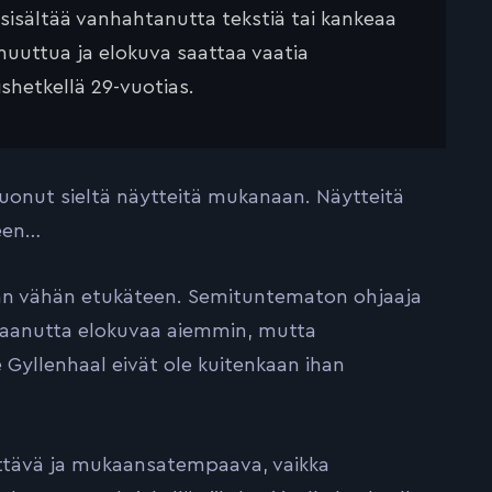
 sisältää vanhahtanutta tekstiä tai kankeaa
muuttua ja elokuva saattaa vaatia
ishetkellä 29-vuotias.
 tuonut sieltä näytteitä mukanaan. Näytteitä
leen…
mman vähän etukäteen. Semituntematon ohjaaja
n saanutta elokuvaa aiemmin, mutta
 Gyllenhaal eivät ole kuitenkaan ihan
nittävä ja mukaansatempaava, vaikka