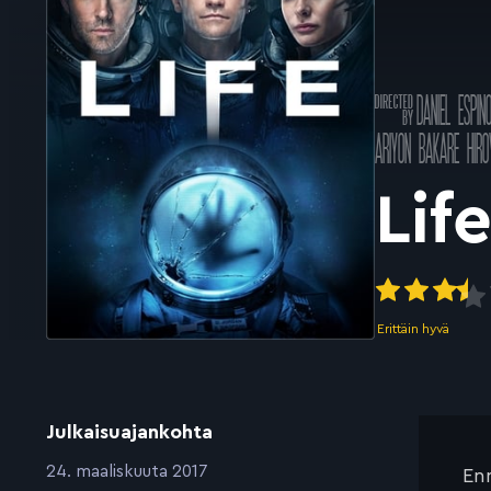
Ohjannut
DANIEL ESPIN
k
Pääosissa
ARIYON BAKARE
HIR
Lif
Erittäin hyvä
Julkaisuajankohta
:
24. maaliskuuta 2017
Enn