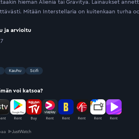
taakin hieman Alienia tai Gravitya. Lainaukset annetta
ittävästi. Mitään Interstellaria on kuitenkaan turha o
u ja arvioitu
17
s
Kauhu
Scifi
ämän voi katsoa?
joaa