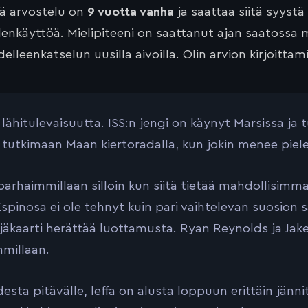
tä arvostelu on
9 vuotta vanha
ja saattaa siitä syystä
lenkäyttöä. Mielipiteeni on saattanut ajan saatossa 
elleenkatselun uusilla aivoilla. Olin arvion kirjoittam
 lähitulevaisuutta. ISS:n jengi on käynyt Marsissa ja
 tutkimaan Maan kiertoradalla, kun jokin menee pie
 parhaimmillaan silloin kun siitä tietää mahdollisi
Espinosa ei ole tehnyt kuin pari vaihtelevan suosio
ijäkaarti herättää luottamusta. Ryan Reynolds ja Jake
millaan.
esta pitävälle, leffa on alusta loppuun erittäin jän