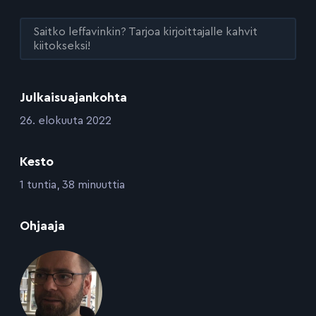
Saitko leffavinkin? Tarjoa kirjoittajalle kahvit
kiitokseksi!
Julkaisuajankohta
:
26. elokuuta 2022
Kesto
:
1 tuntia, 38 minuuttia
:
Ohjaaja