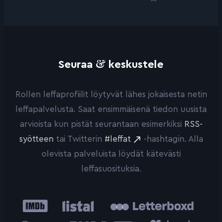
&
Seuraa
keskustele
Rollen leffaprofiilit löytyvät lähes jokaisesta netin
leffapalvelusta. Saat ensimmäisenä tiedon uusista
arvioista kun pistät seurantaan esimerkiksi
RSS-
syötteen
tai Twitterin
#leffat
-hashtagin. Alla
olevista palveluista löydät kätevästi
leffasuosituksia.
IMDb
Listal
Letterboxd