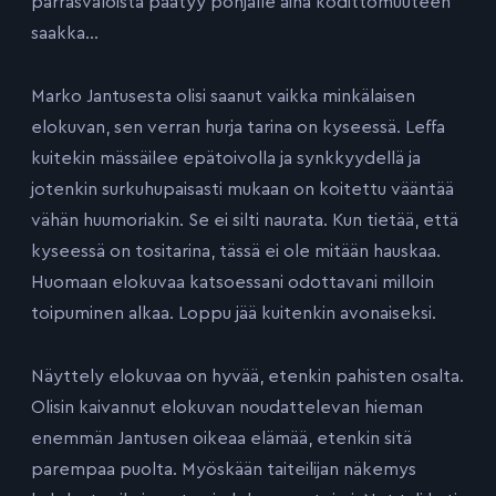
parrasvaloista päätyy pohjalle aina kodittomuuteen
saakka…
Marko Jantusesta olisi saanut vaikka minkälaisen
elokuvan, sen verran hurja tarina on kyseessä. Leffa
kuitekin mässäilee epätoivolla ja synkkyydellä ja
jotenkin surkuhupaisasti mukaan on koitettu vääntää
vähän huumoriakin. Se ei silti naurata. Kun tietää, että
kyseessä on tositarina, tässä ei ole mitään hauskaa.
Huomaan elokuvaa katsoessani odottavani milloin
toipuminen alkaa. Loppu jää kuitenkin avonaiseksi.
Näyttely elokuvaa on hyvää, etenkin pahisten osalta.
Olisin kaivannut elokuvan noudattelevan hieman
enemmän Jantusen oikeaa elämää, etenkin sitä
parempaa puolta. Myöskään taiteilijan näkemys