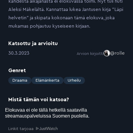
kahdesta aikajanasta ei elokuvassa toimi. Nyt tuli huti
Aleksi Mäkelältä. Kannattaa lukea Jantusen kirja ”Läpi
helvetin” ja skipata kokonaan tämä elokuva, joka
mukamas pohjautuu kyseiseen kirjaan.
Katsottu ja arvioitu
:
30.3.2023
@rolle
Arvion kirjoitti
Genret
:
Draama
Elämänkerta
Urheilu
Mistä tämän voi katsoa?
Linkit tarjoaa