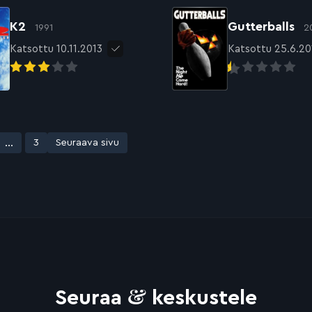
K2
Gutterballs
1991
2
Katsottu 10.11.2013
Katsottu 25.6.20
vu
a sivu
...
Avaa sivu
3
Seuraava sivu
&
Seuraa
keskustele