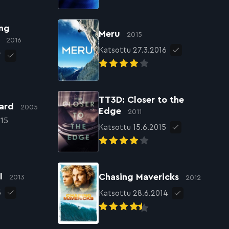
ong
Meru
2015
k
2016
Katsottu 27.3.2016
7
TT3D: Closer to the
Yard
2005
Edge
2011
015
Katsottu 15.6.2015
el
Chasing Mavericks
2013
2012
5
Katsottu 28.6.2014