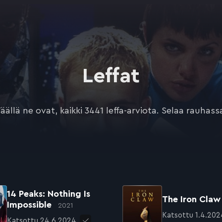
Leffat
äällä ne ovat, kaikki 3441 leffa-arviota. Selaa rauhass
14 Peaks: Nothing Is
The Iron Cla
Impossible
2021
Katsottu 1.4.202
Katsottu 24.6.2024