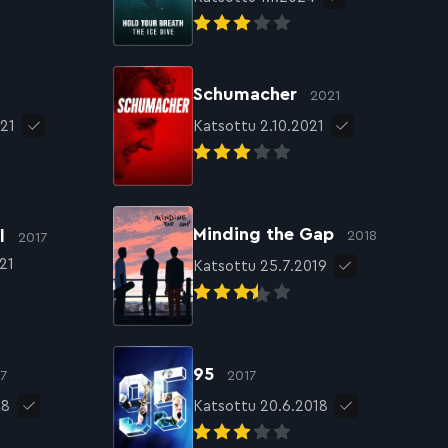
Schumacher
2021
021
Katsottu 2.10.2021
Minding the Gap
ll
2018
2017
21
Katsottu 25.7.2019
95
17
2017
18
Katsottu 20.6.2018