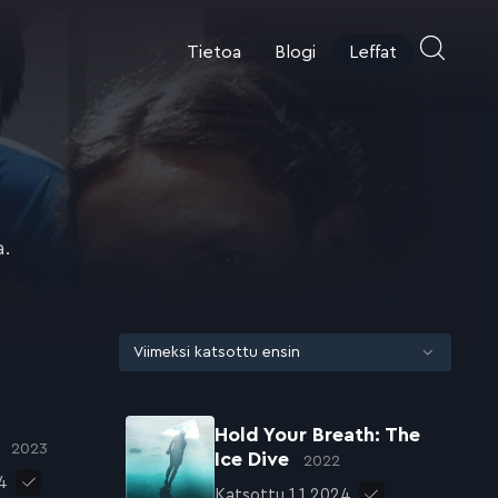
Tietoa
Blogi
Leffat
a.
Hold Your Breath: The
w
2023
Ice Dive
2022
4
Katsottu 1.1.2024