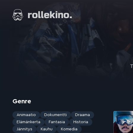
Siirry
suoraan
Elokuvat ja elokuva-arviot | Rollekino.fi
sisältöön
Fiilistelyä
lopputekstien
jälkeen.
T
Genre
Animaatio
Dokumentti
Draama
Elämänkerta
Fantasia
Historia
Jännitys
Kauhu
Komedia