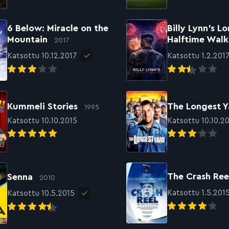
6 Below: Miracle on the
Billy Lynn’s L
Mountain
Halftime Wal
2017
Katsottu 10.12.2017
Katsottu 1.2.201
Kummeli Stories
The Longest 
1995
Katsottu 10.10.2015
Katsottu 10.10.2
The Crash Re
Senna
2010
Katsottu 1.5.201
Katsottu 10.5.2015