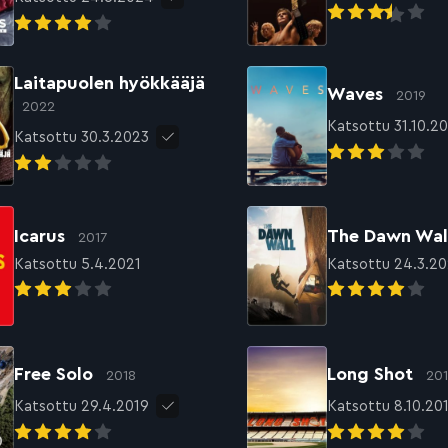
Laitapuolen hyökkääjä
Waves
2019
2022
Katsottu 31.10.2
Katsottu 30.3.2023
Icarus
The Dawn Wa
2017
Katsottu 5.4.2021
Katsottu 24.3.20
Free Solo
Long Shot
2018
20
Katsottu 29.4.2019
Katsottu 8.10.20