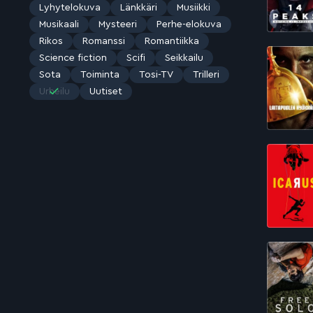
Lyhytelokuva
Länkkäri
Musiikki
Musikaali
Mysteeri
Perhe-elokuva
Rikos
Romanssi
Romantiikka
Science fiction
Scifi
Seikkailu
Sota
Toiminta
Tosi-TV
Trilleri
Urheilu
Uutiset