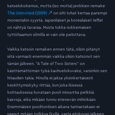
katselukokemus, mutta (iso mutta) jenkkien remake
The Uninvited (2009)
on silti tuhat kertaa parempi
monestakin syystä. Japanilaiset ja korealaiset leffat
on nähtyä tavaraa. Musta tukka nukkemaisen
tyttöhaamun silmillä ei vain ole pelottava.
Vaikka katsoin remaken ennen tätä, olisin pitänyt
siitä varmasti enemmän vaikka olisin katsonut sen
tämän jälkeen. ”A Tale of Two Sisters” on
käsittämättömän tylsä kauhuelokuvaksi, varsinkin sen
hitauden takia. Minulla ei jaksa yksinkertaisesti
keskittymiskyky riittää, kun joka ikisessä
kohtauksessa kuvataan puoli minuuttia pelkkiä
kasvoja, eikä mikään tunnu etenevän mihinkään.
Ensimmäisen puolituntisen aikana tarinastakaan ei
saanut mitään tolkkua (kyllä, vasta elokuvan jälkeen