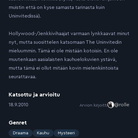
muistin että on kyse samasta tarinasta kuin
Uninvitedissä).
Hollywood-/Jenkkivihaajat varmaan lynkkaavat minut
nyt, mutta suosittelen katsomaan The Uninvitedin
mieluummin. Tämä ei ole mistään kotoisin. En ole
muutenkaan aasialaisten kauhuelokuvien ystävä,
mutta tämä ei ollut mitään kovin mielenkiintoista
seurattavaa.
Katsottu ja arvioitu
:
18.9.2010
@rolle
Arvion kirjoitti
Genret
:
Draama
Kauhu
Mysteeri