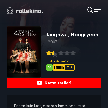
Siirry
Elokuvat ja elokuva-arviot | Rollekino.fi
suoraan
sisältöön
Fiilistelyä
lopputekstien
jälkeen.
Janghwa, Hongryeon
2003
Tuskin siedettävä
65
7.2
Metascore-
IMDb-
pisteet:
pisteet:
Katso traileri
Ennen kuin luet, otathan huomioon, että