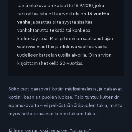
tämä elokuva on katsottu 18.9.2010, joka
tarkoittaa sitä että arvostelu on
16 vuotta
vanha
ja saattaa siitä syystä sisältää
vanhahtanutta tekstiä tai kankeaa
kielenkäyttöä. Mielipiteeni on saattanut ajan
saatossa muuttua ja elokuva saattaa vaatia
uudelleenkatselun uusilla aivoilla. Olin arvion
kirjoittamishetkellä 22-vuotias.
Siskokset pääsevät kotiin mielisairaalasta, ja palaavat
kotiin ilkeän äitipuolen luokse. Talo tuntuu kuitenkin
epämukavalta – ei pelkästään äitipuolen takia, mutta
myös heitä piinaavan kummituksen takia…
Jälleen kerran yksi remaken ”pilaama”