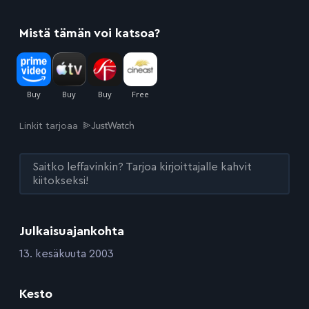
Mistä tämän voi katsoa?
Linkit tarjoaa
Saitko leffavinkin? Tarjoa kirjoittajalle kahvit
kiitokseksi!
Julkaisuajankohta
:
13. kesäkuuta 2003
Kesto