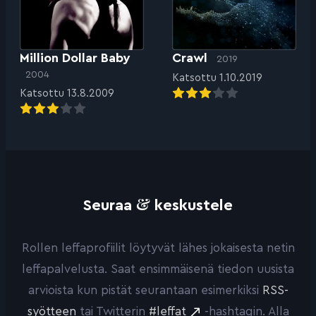
Million Dollar Baby
Crawl
2019
2004
Katsottu 1.10.2019
Katsottu 13.8.2009
&
Seuraa
keskustele
Rollen leffaprofiilit löytyvät lähes jokaisesta netin
leffapalvelusta. Saat ensimmäisenä tiedon uusista
arvioista kun pistät seurantaan esimerkiksi
RSS-
syötteen
tai Twitterin
#leffat
-hashtagin. Alla