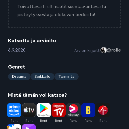
Toivottavasti silti nautit suuntaa-antavasta
pisteytyksestä ja elokuvan tiedoista!
Katsottu ja arvioitu
:
6.9.2020
@rolle
Arvion kirjoitti
Genret
:
Draama
Seikkailu
Toiminta
Mistä tämän voi katsoa?