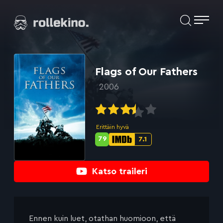
Siirry
Elokuvat ja elokuva-arviot | Rollekino.fi
suoraan
sisältöön
Fiilistelyä
lopputekstien
jälkeen.
Flags of Our Fathers
2006
Erittäin hyvä
79
7.1
Metascore-
IMDb-
pisteet:
pisteet:
Katso traileri
Ennen kuin luet, otathan huomioon, että