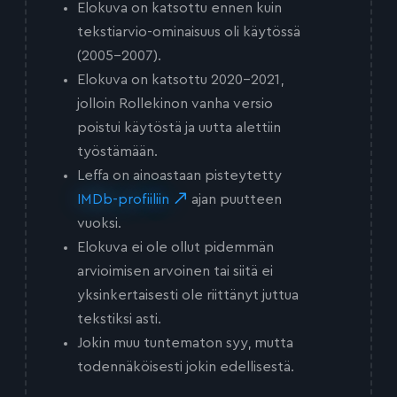
Elokuva on katsottu ennen kuin
tekstiarvio-ominaisuus oli käytössä
(2005-2007).
Elokuva on katsottu 2020-2021,
jolloin Rollekinon vanha versio
poistui käytöstä ja uutta alettiin
työstämään.
Leffa on ainoastaan pisteytetty
IMDb-profiiliin
ajan puutteen
vuoksi.
Elokuva ei ole ollut pidemmän
arvioimisen arvoinen tai siitä ei
yksinkertaisesti ole riittänyt juttua
tekstiksi asti.
Jokin muu tuntematon syy, mutta
todennäköisesti jokin edellisestä.