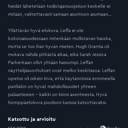
heidät lähetetään todistajansuojeluun keskelle ei
mitään, valitettavasti samaan asuntoon asumaan…
Yllättävän hyvä elokuva. Leffa ei ole
kokonaisuudessaan mitenkään mullistavan hauska,
mutta se tuo ihan hyvän mielen. Hugh Grantia oli
mukava nähdä pitkästä aikaa, eikä Sarah Jessica
Parkerkaan ollut yhtään hassumpi. Leffan
näyttelijäsuoritukset ovat melko keskitasoa. Leffan
opetus oli oikein kiva, että käytännössä eronneella
parillakin on hyvät mahdollisuudet yhteen
palaamiseen – kaikki on kiinni asenteesta. Hyvä
hömppäelokuva puolison kanssa katsottavaksi.
Katsottu ja arvioitu