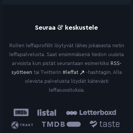
&
Seuraa
keskustele
Rollen leffaprofiilit löytyvät lähes jokaisesta netin
leffapalvelusta. Saat ensimmäisenä tiedon uusista
arvioista kun pistät seurantaan esimerkiksi
RSS-
syötteen
tai Twitterin
#leffat
-hashtagin. Alla
olevista palveluista löydät kätevästi
leffasuosituksia.
IMDb
Listal
Letterboxd
Trakt
The
Taste.io