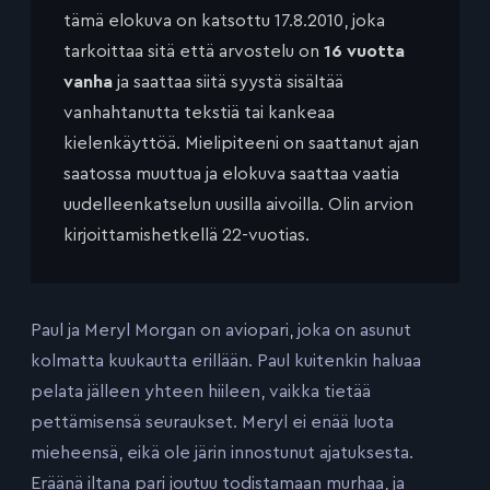
tämä elokuva on katsottu 17.8.2010, joka
tarkoittaa sitä että arvostelu on
16 vuotta
vanha
ja saattaa siitä syystä sisältää
vanhahtanutta tekstiä tai kankeaa
kielenkäyttöä. Mielipiteeni on saattanut ajan
saatossa muuttua ja elokuva saattaa vaatia
uudelleenkatselun uusilla aivoilla. Olin arvion
kirjoittamishetkellä 22-vuotias.
Paul ja Meryl Morgan on aviopari, joka on asunut
kolmatta kuukautta erillään. Paul kuitenkin haluaa
pelata jälleen yhteen hiileen, vaikka tietää
pettämisensä seuraukset. Meryl ei enää luota
mieheensä, eikä ole järin innostunut ajatuksesta.
Eräänä iltana pari joutuu todistamaan murhaa, ja