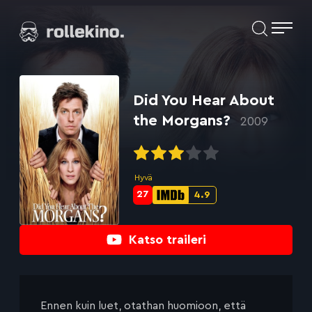
Siirry
Elokuvat ja elokuva-arviot | Rollekino.fi
suoraan
sisältöön
Fiilistelyä
lopputekstien
jälkeen.
Did You Hear About
the Morgans?
2009
Hyvä
27
4.9
Metascore-
IMDb-
pisteet:
pisteet:
Katso traileri
Ennen kuin luet, otathan huomioon, että