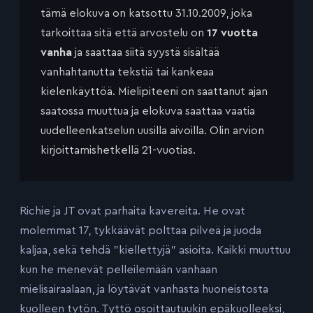
tämä elokuva on katsottu 31.10.2009, joka
tarkoittaa sitä että arvostelu on
17 vuotta
vanha
ja saattaa siitä syystä sisältää
vanhahtanutta tekstiä tai kankeaa
kielenkäyttöä. Mielipiteeni on saattanut ajan
saatossa muuttua ja elokuva saattaa vaatia
uudelleenkatselun uusilla aivoilla. Olin arvion
kirjoittamishetkellä 21-vuotias.
Richie ja JT ovat parhaita kavereita. He ovat
molemmat 17, tykkäävät polttaa pilveä ja juoda
kaljaa, sekä tehdä ”kiellettyjä” asioita. Kaikki muuttuu
kun he menevät pelleilemään vanhaan
mielisairaalaan, ja löytävät vanhasta huoneistosta
kuolleen tytön. Tyttö osoittautuukin epäkuolleeksi,