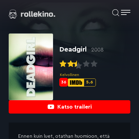
Siirry
Elokuvat ja elokuva-arviot | Rollekino.fi
suoraan
sisältöön
Fiilistelyä
lopputekstien
jälkeen.
Deadgirl
2008
Kelvollinen
36
5.6
Metascore-
IMDb-
pisteet:
pisteet:
Katso traileri
Ennen kuin luet, otathan huomioon, että