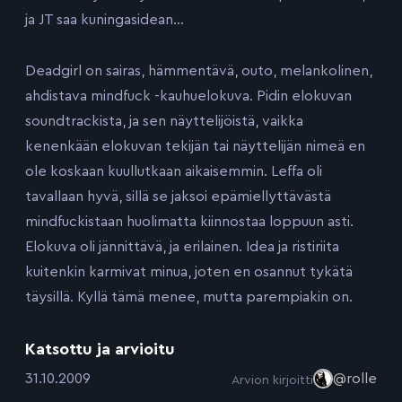
ja JT saa kuningasidean…
Deadgirl on sairas, hämmentävä, outo, melankolinen,
ahdistava mindfuck -kauhuelokuva. Pidin elokuvan
soundtrackista, ja sen näyttelijöistä, vaikka
kenenkään elokuvan tekijän tai näyttelijän nimeä en
ole koskaan kuullutkaan aikaisemmin. Leffa oli
tavallaan hyvä, sillä se jaksoi epämiellyttävästä
mindfuckistaan huolimatta kiinnostaa loppuun asti.
Elokuva oli jännittävä, ja erilainen. Idea ja ristiriita
kuitenkin karmivat minua, joten en osannut tykätä
täysillä. Kyllä tämä menee, mutta parempiakin on.
Katsottu ja arvioitu
:
31.10.2009
@rolle
Arvion kirjoitti