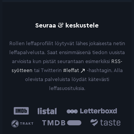
&
Seuraa
keskustele
Rollen leffaprofiilit löytyvät lähes jokaisesta netin
leffapalvelusta. Saat ensimmäisenä tiedon uusista
arvioista kun pistät seurantaan esimerkiksi
RSS-
syötteen
tai Twitterin
#leffat
-hashtagin. Alla
olevista palveluista löydät kätevästi
leffasuosituksia.
IMDb
Listal
Letterboxd
Trakt
The
Taste.io