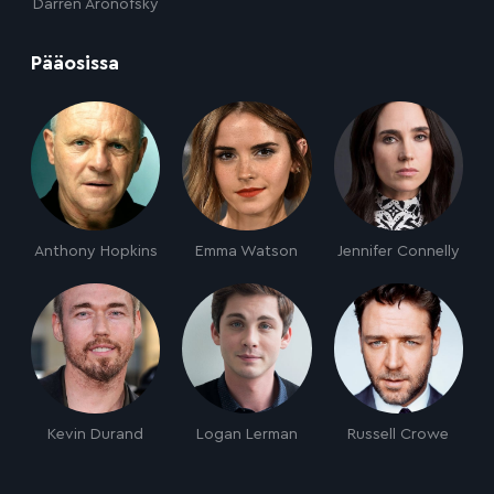
Darren Aronofsky
:
Pääosissa
Anthony Hopkins
Emma Watson
Jennifer Connelly
Kevin Durand
Logan Lerman
Russell Crowe