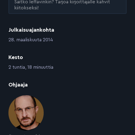
Saitko leffavinkin? Tarjoa kirjoittajalle kahvit
kiitokseksi!
Julkaisuajankohta
:
28. maaliskuuta 2014
Kesto
:
2 tuntia, 18 minuuttia
:
Ohjaaja