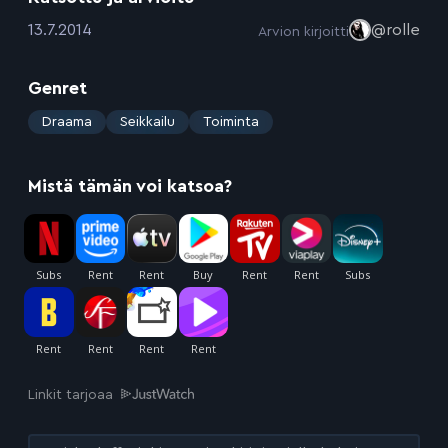
:
13.7.2014
@rolle
Arvion kirjoitti
Genret
:
Draama
Seikkailu
Toiminta
Mistä tämän voi katsoa?
Linkit tarjoaa