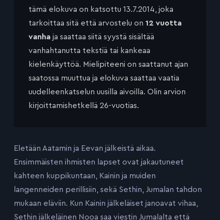
tämä elokuva on katsottu 13.7.2014, joka
tarkoittaa sitä että arvostelu on
12 vuotta
vanha
ja saattaa siitä syystä sisältää
vanhahtanutta tekstiä tai kankeaa
kielenkäyttöä. Mielipiteeni on saattanut ajan
saatossa muuttua ja elokuva saattaa vaatia
uudelleenkatselun uusilla aivoilla. Olin arvion
kirjoittamishetkellä 26-vuotias.
Eletään Aatamin ja Eevan jälkeistä aikaa.
Ensimmäisten ihmisten lapset ovat jakautuneet
kahteen kuppikuntaan, Kainin ja muiden
langenneiden perillisiin, sekä Sethin, Jumalan tahdon
mukaan eläviin. Kun Kainin jälkeläiset janoavat vihaa,
Sethin jälkeläinen Nooa saa viestin Jumalalta että