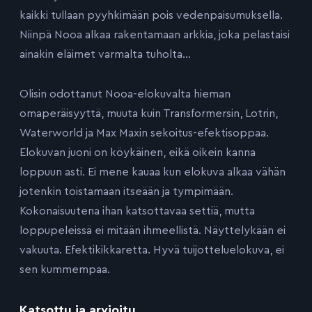
kaikki tullaan pyyhkimään pois vedenpaisumuksella.
Niinpä Nooa alkaa rakentamaan arkkia, joka pelastaisi
ainakin eläimet varmalta tuholta…
Olisin odottanut Nooa-elokuvalta hieman
omaperäisyyttä, muuta kuin Transformersin, Lotrin,
Waterworld ja Max Maxin sekoitus-efektisoppaa.
Elokuvan juoni on köykäinen, eikä oikein kanna
loppuun asti. Ei mene kauaa kun elokuva alkaa vähän
jotenkin toistamaan itseään ja tympimään.
Kokonaisuutena ihan katsottavaa settiä, mutta
loppupeleissä ei mitään ihmeellistä. Näyttelykään ei
vakuuta. Efektikikkaretta. Hyvä tuijotteluelokuva, ei
sen kummempaa.
Katsottu ja arvioitu