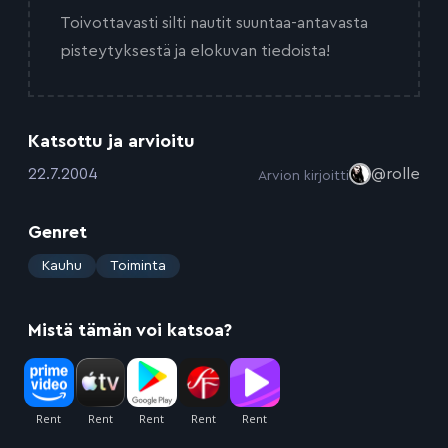
Toivottavasti silti nautit suuntaa-antavasta
pisteytyksestä ja elokuvan tiedoista!
Katsottu ja arvioitu
:
22.7.2004
@rolle
Arvion kirjoitti
Genret
:
Kauhu
Toiminta
Mistä tämän voi katsoa?