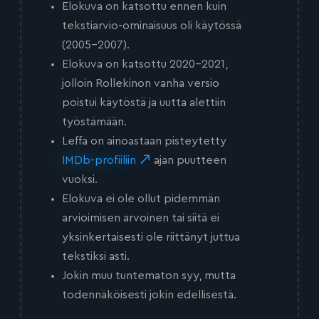
Elokuva on katsottu ennen kuin
tekstiarvio-ominaisuus oli käytössä
(2005-2007).
Elokuva on katsottu 2020-2021,
jolloin Rollekinon vanha versio
poistui käytöstä ja uutta alettiin
työstämään.
Leffa on ainoastaan pisteytetty
IMDb-profiiliin
ajan puutteen
vuoksi.
Elokuva ei ole ollut pidemmän
arvioimisen arvoinen tai siitä ei
yksinkertaisesti ole riittänyt juttua
tekstiksi asti.
Jokin muu tuntematon syy, mutta
todennäköisesti jokin edellisestä.