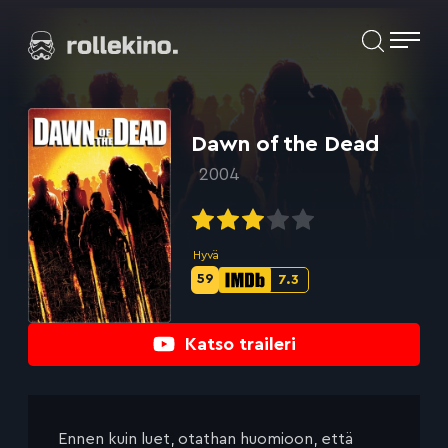
Siirry
Elokuvat ja elokuva-arviot | Rollekino.fi
suoraan
sisältöön
Fiilistelyä
lopputekstien
jälkeen.
Dawn of the Dead
2004
Hyvä
59
7.3
Metascore-
IMDb-
pisteet:
pisteet:
Katso traileri
Ennen kuin luet, otathan huomioon, että