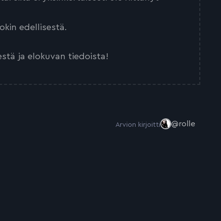
kin edellisestä.
estä ja elokuvan tiedoista!
@rolle
Arvion kirjoitti