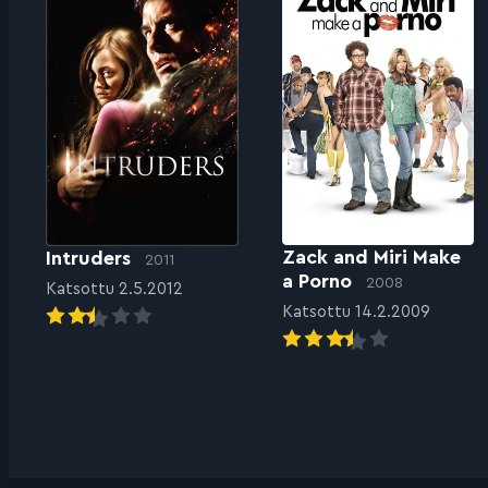
Zack and Miri Make
Intruders
2011
a Porno
2008
Katsottu 2.5.2012
Katsottu 14.2.2009