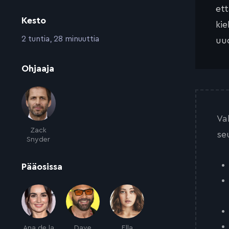
et
Kesto
kie
:
2 tuntia, 28 minuuttia
uud
:
Ohjaaja
Va
Zack
se
Snyder
:
Pääosissa
Ana de la
Dave
Ella