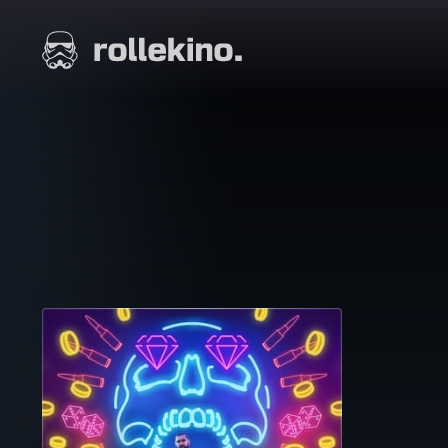
Siirry
suoraan
Elokuvat ja elokuva-arviot | Rollekino.fi
sisältöön
Fiilistelyä
lopputekstien
jälkeen.