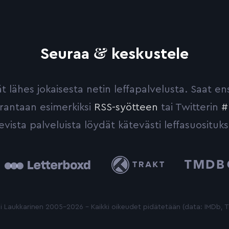
&
Seuraa
keskustele
yvät lähes jokaisesta netin leffapalvelusta. Saat 
urantaan esimerkiksi
RSS-syötteen
tai Twitterin
#
evista palveluista löydät kätevästi leffasuosituks
tterboxd
Trakt
The
Movie
Database
 Laukkarinen 2005-2026 - Kaikki oikeudet pidätetään (data: IMDb,