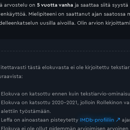
tä arvostelu on
5 vuotta vanha
ja saattaa siitä syystä
lenkäyttöä. Mielipiteeni on saattanut ajan saatossa 
elleenkatselun uusilla aivoilla. Olin arvion kirjoittam
litettavasti tästä elokuvasta ei ole kirjoitettu teksti
uraavista:
Elokuva on katsottu ennen kuin tekstiarvio-ominaisu
Elokuva on katsottu 2020-2021, jolloin Rollekinon va
alettiin työstämään.
Leffa on ainoastaan pisteytetty
IMDb-profiiliin
aja
Elokuva ei ole ollut pidemmän arvioimisen arvoinen tai