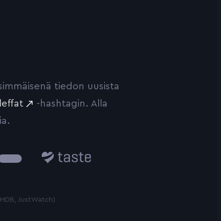
ensimmäisenä tiedon uusista
leffat
-hashtagin. Alla
ia.
Taste.io
 TMDB, JustWatch)