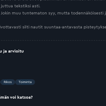
juttua tekstiksi asti.
Jokin muu tuntematon syy, mutta todennäköisesti jo
ivottavasti silti nautit suuntaa-antavasta pisteytyks
u ja arvioitu
Rikos
Toiminta
ämän voi katsoa?