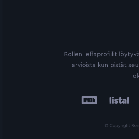
Rollen leffaprofiilit löyt
arvioista kun pistät se
ol
IMDb
Listal
Le
© Copyright Roni