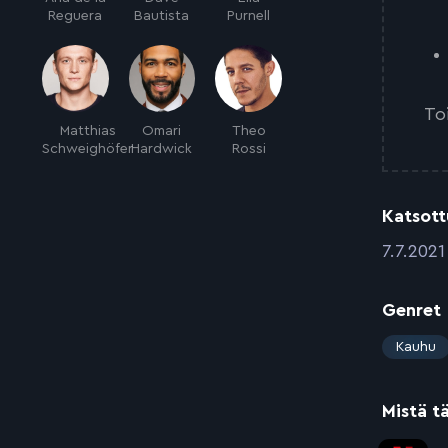
Reguera
Bautista
Purnell
To
Matthias
Omari
Theo
Schweighöfer
Hardwick
Rossi
Katsott
:
7.7.2021
Genret
:
Kauhu
Mistä t