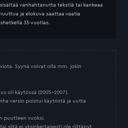
 sisältää vanhahtanutta tekstiä tai kankeaa
muuttua ja elokuva saattaa vaatia
ishetkellä 33-vuotias.
arviota. Syynä voivat olla mm. jokin
us oli käytössä (2005-2007).
nha versio poistui käytöstä ja uutta
n puutteen vuoksi.
 siitä ei yksinkertaisesti ole riittänyt