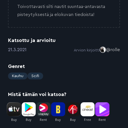
Toivottavasti silti nautit suuntaa-antavasta
pisteytyksestä ja elokuvan tiedoista!
Katsottu ja arvioitu
:
21.3.2021
@rolle
Arvion kirjoitti
Genret
:
Kauhu
Scifi
Mistä tämän voi katsoa?