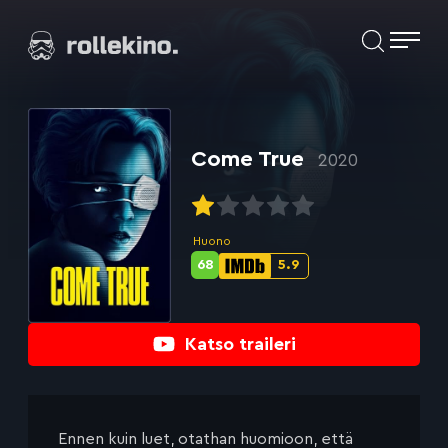
Siirry
Elokuvat ja elokuva-arviot | Rollekino.fi
suoraan
sisältöön
Fiilistelyä
lopputekstien
jälkeen.
Come True
2020
Huono
68
5.9
Metascore-
IMDb-
pisteet:
pisteet:
Katso traileri
Ennen kuin luet, otathan huomioon, että