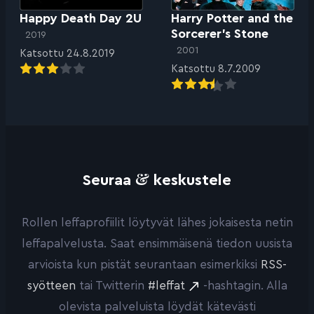
Happy Death Day 2U
Harry Potter and the
Sorcerer’s Stone
2019
2001
Katsottu 24.8.2019
Katsottu 8.7.2009
&
Seuraa
keskustele
Rollen leffaprofiilit löytyvät lähes jokaisesta netin
leffapalvelusta. Saat ensimmäisenä tiedon uusista
arvioista kun pistät seurantaan esimerkiksi
RSS-
syötteen
tai Twitterin
#leffat
-hashtagin. Alla
olevista palveluista löydät kätevästi