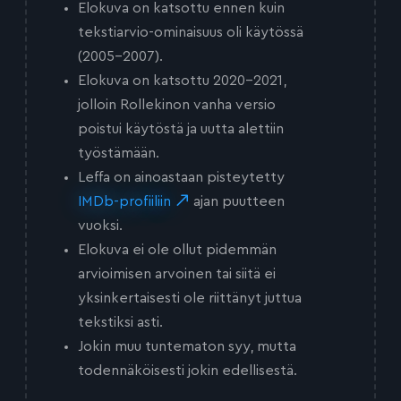
Elokuva on katsottu ennen kuin
tekstiarvio-ominaisuus oli käytössä
(2005-2007).
Elokuva on katsottu 2020-2021,
jolloin Rollekinon vanha versio
poistui käytöstä ja uutta alettiin
työstämään.
Leffa on ainoastaan pisteytetty
IMDb-profiiliin
ajan puutteen
vuoksi.
Elokuva ei ole ollut pidemmän
arvioimisen arvoinen tai siitä ei
yksinkertaisesti ole riittänyt juttua
tekstiksi asti.
Jokin muu tuntematon syy, mutta
todennäköisesti jokin edellisestä.