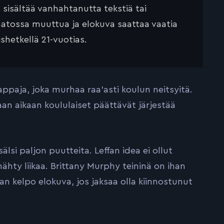
ä sisältää vanhahtanutta tekstiä tai
saatossa muuttua ja elokuva saattaa vaatia
ishetkellä 21-vuotias.
appaja, joka murhaa raa’asti koulun neitsyitä.
aan aikaan koululaiset päättävät järjestää
lsi paljon puutteita. Leffan idea ei ollut
ähty liikaa. Brittany Murphy teininä on ihan
han kelpo elokuva, jos jaksaa olla kiinnostunut