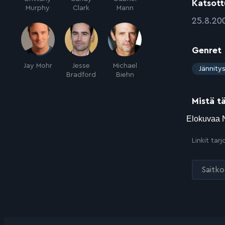
Katsott
Murphy
Clark
Mann
:
25.8.20
Genret
Jay Mohr
Jesse
Michael
:
Jännity
Bradford
Biehn
Mistä t
Linkit tar
Saitko 