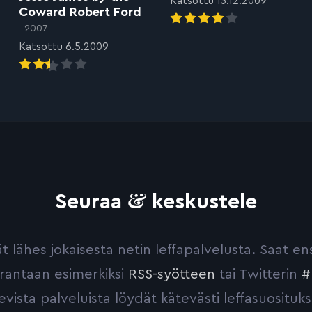
Katsottu 13.12.2009
Coward Robert Ford
2007
Katsottu 6.5.2009
&
Seuraa
keskustele
yvät lähes jokaisesta netin leffapalvelusta. Saat 
urantaan esimerkiksi
RSS-syötteen
tai Twitterin
#
evista palveluista löydät kätevästi leffasuosituks