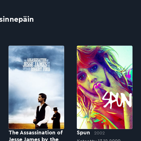
 sinnepäin
The Assassination of
Spun
2002
Jesse James by the