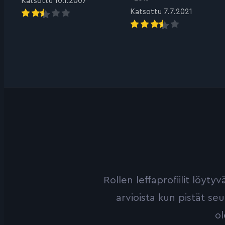
Katsottu 10.1.2007
Katsottu 7.7.2021
Rollen leffaprofiilit löyt
arvioista kun pistät se
ol