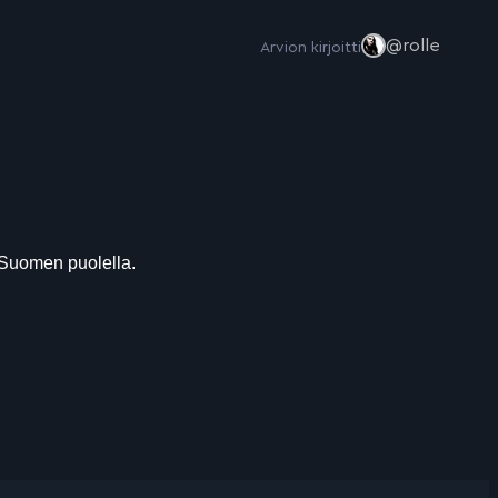
@rolle
Arvion kirjoitti