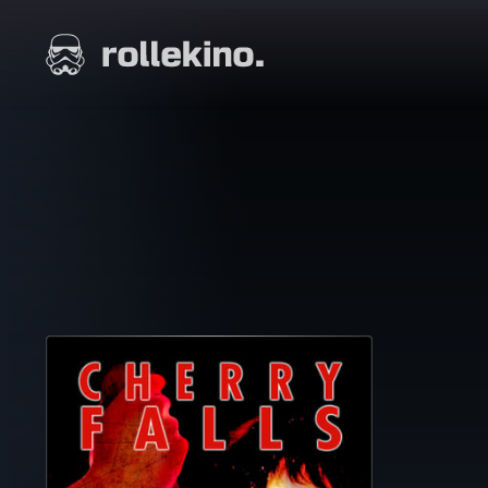
Siirry
suoraan
Elokuvat ja elokuva-arviot | Rollekino.fi
sisältöön
Fiilistelyä
lopputekstien
jälkeen.