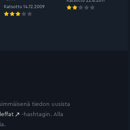
Katsottu 22.8.2011
Katsottu 14.12.2009
ensimmäisenä tiedon uusista
leffat
-hashtagin. Alla
ia.