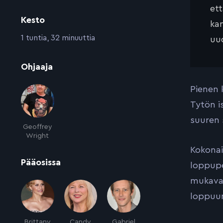
et
Kesto
kan
:
1 tuntia, 32 minuuttia
uud
:
Ohjaaja
Pienen 
Tytön i
suuren 
Geoffrey
Wright
Kokonai
:
Pääosissa
loppupe
mukavaa 
loppuun
Brittany
Candy
Gabriel