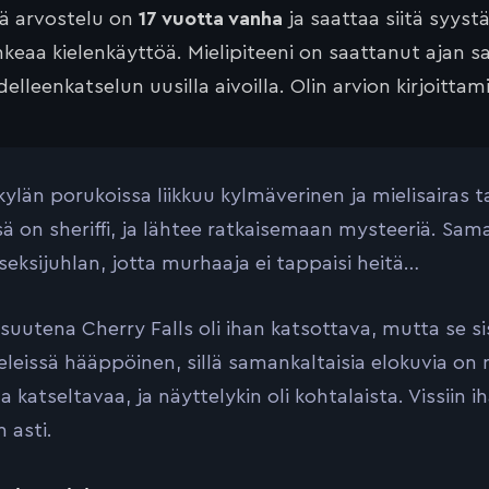
tä arvostelu on
17 vuotta vanha
ja saattaa siitä syyst
keaa kielenkäyttöä. Mielipiteeni on saattanut ajan 
elleenkatselun uusilla aivoilla. Olin arvion kirjoittam
kylän porukoissa liikkuu kylmäverinen ja mielisairas t
sä on sheriffi, ja lähtee ratkaisemaan mysteeriä. Sam
seksijuhlan, jotta murhaaja ei tappaisi heitä…
suutena Cherry Falls oli ihan katsottava, mutta se sisä
leissä hääppöinen, sillä samankaltaisia elokuvia on n
katseltavaa, ja näyttelykin oli kohtalaista. Vissiin i
 asti.