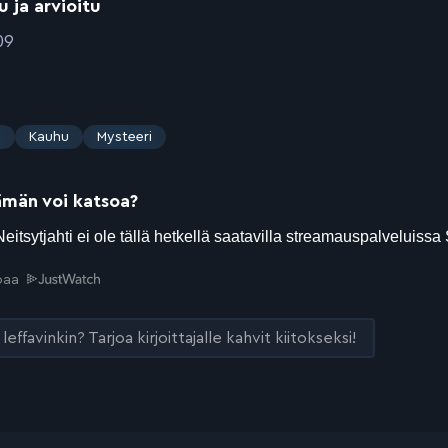
u ja arvioitu
09
s
Kauhu
Mysteeri
ämän voi katsoa?
joaa
leffavinkin? Tarjoa kirjoittajalle kahvit kiitokseksi!