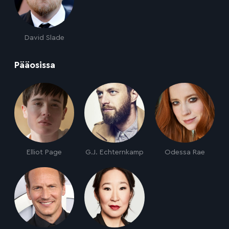
David Slade
:
Pääosissa
Elliot Page
G.J. Echternkamp
Odessa Rae