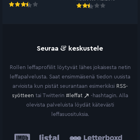
&
Seuraa
keskustele
Rollen leffaprofiilit löytyvät lähes jokaisesta netin
leffapalvelusta. Saat ensimmäisenä tiedon uusista
arvioista kun pistät seurantaan esimerkiksi
RSS-
syötteen
tai Twitterin
#leffat
-hashtagin. Alla
olevista palveluista löydät kätevästi
leffasuosituksia.