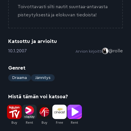
Toivottavasti silti nautit suuntaa-antavasta
pisteytyksestä ja elokuvan tiedoista!
Katsottu ja arvioitu
:
10.1.2007
@rolle
Arvion kirjoitti
Genret
:
Draama
Jännitys
Mistä tämän voi katsoa?