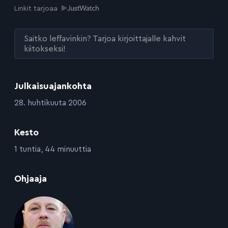
Linkit tarjoaa
Saitko leffavinkin? Tarjoa kirjoittajalle kahvit
kiitokseksi!
Julkaisuajankohta
:
28. huhtikuuta 2006
Kesto
:
1 tuntia, 44 minuuttia
:
Ohjaaja