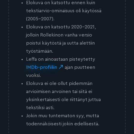
Elokuva on katsottu ennen kuin
tekstiarvio-ominaisuus oli käytössä
(2005-2007).
Elokuva on katsottu 2020-2021,
jolloin Rollekinon vanha versio
poistui käytöstä ja uutta alettiin
työstämään.
Leffa on ainoastaan pisteytetty
IMDb-profiiliin
ajan puutteen
vuoksi.
Elokuva ei ole ollut pidemmän
arvioimisen arvoinen tai siitä ei
yksinkertaisesti ole riittänyt juttua
tekstiksi asti.
Jokin muu tuntematon syy, mutta
todennäköisesti jokin edellisestä.