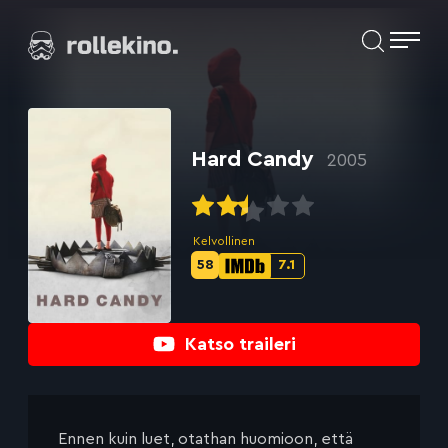
Siirry
Elokuvat ja elokuva-arviot | Rollekino.fi
suoraan
sisältöön
Fiilistelyä
lopputekstien
jälkeen.
Hard Candy
2005
Kelvollinen
58
7.1
Metascore-
IMDb-
pisteet:
pisteet:
Katso traileri
Ennen kuin luet, otathan huomioon, että