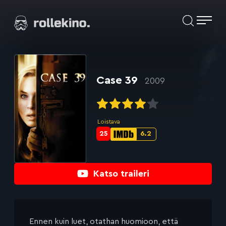
Siirry
Elokuvat ja elokuva-arviot | Rollekino.fi
suoraan
sisältöön
Fiilistelyä
lopputekstien
jälkeen.
Case 39
2009
Loistava
25
6.2
Metascore-
IMDb-
pisteet:
pisteet:
Katso traileri
Ennen kuin luet, otathan huomioon, että