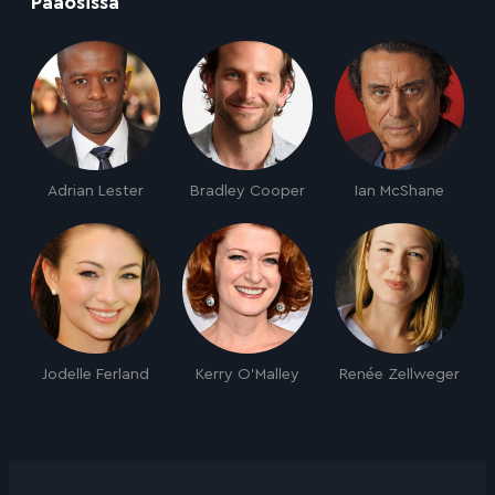
:
Pääosissa
Adrian Lester
Bradley Cooper
Ian McShane
Jodelle Ferland
Kerry O'Malley
Renée Zellweger