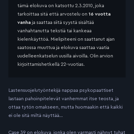
tämä elokuva on katsottu 2.3.2010, joka
tarkoittaa sitä että arvostelu on
16 vuotta
vanha
ja saattaa siitä syystä sisältää
vanhahtanutta tekstiä tai kankeaa
kielenkäyttöä. Mielipiteeni on saattanut ajan
saatossa muuttua ja elokuva saattaa vaatia
uudelleenkatselun uusilla aivoilla. Olin arvion
kirjoittamishetkellä 22-vuotias.
Lastensuojelutyöntekijä nappaa psykopaattiset
lastaan pahoinpitelevät vanhemmat itse teosta, ja
ottaa tytön omakseen, mutta huomaakin että kaikki
ei ole sitä miltä näyttää…
Case 39 on elokuva, jonka olen varmasti nähnyt tuhat