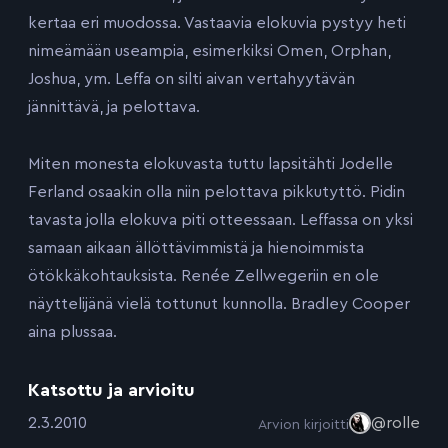
kertaa eri muodossa. Vastaavia elokuvia pystyy heti
nimeämään useampia, esimerkiksi Omen, Orphan,
Joshua, ym. Leffa on silti aivan vertahyytävän
jännittävä, ja pelottava.
Miten monesta elokuvasta tuttu lapsitähti Jodelle
Ferland osaakin olla niin pelottava pikkutyttö. Pidin
tavasta jolla elokuva piti otteessaan. Leffassa on yksi
samaan aikaan ällöttävimmistä ja hienoimmista
ötökkäkohtauksista. Renée Zellwegeriin en ole
näyttelijänä vielä tottunut kunnolla. Bradley Cooper
aina plussaa.
Katsottu ja arvioitu
:
2.3.2010
@rolle
Arvion kirjoitti