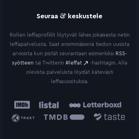
&
Seuraa
keskustele
Rollen leffaprofiilit löytyvät lähes jokaisesta netin
leffapalvelusta. Saat ensimmäisenä tiedon uusista
arvioista kun pistät seurantaan esimerkiksi
RSS-
syötteen
tai Twitterin
#leffat
-hashtagin. Alla
olevista palveluista löydät kätevästi
leffasuosituksia.
IMDb
Listal
Letterboxd
Trakt
The
Taste.io
Movie