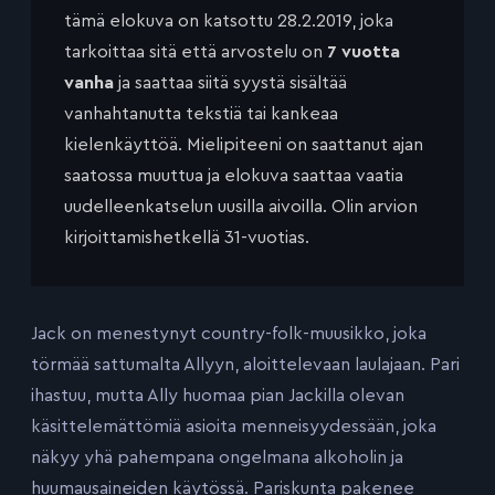
tämä elokuva on katsottu 28.2.2019, joka
tarkoittaa sitä että arvostelu on
7 vuotta
vanha
ja saattaa siitä syystä sisältää
vanhahtanutta tekstiä tai kankeaa
kielenkäyttöä. Mielipiteeni on saattanut ajan
saatossa muuttua ja elokuva saattaa vaatia
uudelleenkatselun uusilla aivoilla. Olin arvion
kirjoittamishetkellä 31-vuotias.
Jack on menestynyt country-folk-muusikko, joka
törmää sattumalta Allyyn, aloittelevaan laulajaan. Pari
ihastuu, mutta Ally huomaa pian Jackilla olevan
käsittelemättömiä asioita menneisyydessään, joka
näkyy yhä pahempana ongelmana alkoholin ja
huumausaineiden käytössä. Pariskunta pakenee