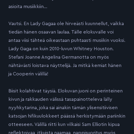
asioita musiikkiin…
Vautsi. En Lady Gagaa ole hirveästi kuunnellut, vaikka
tiedän hänen osaavan laulaa. Tälle elokuvalle voi
antaa viisi tähteä oikeastaan puhtaasti musiikin vuoksi.
Lady Gaga on kuin 2010-luvun Whitney Houston.
Stefani Joanne Angelina Germanotta on myös
nähtävästi loistava näyttelijä. Ja mitkä kemiat hänen
ja Cooperin välillä!
Biisit kolahtivat täysiä. Elokuvan juoni on perinteinen
kivun ja rakkauden välissä tasapainotteleva lälly
nyyhkytarina, joka sai ainakin tämän ylisensitiivisen
katsojan hifikuulokkeet päässä herkistymään pariinkin
otteeseen. Välillä riitti kun vilkaisi Sam Elliotin kipua
reflektoivaa, itkuista naamaa, nappisuoritus myös