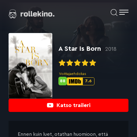
Siirry
Elokuvat ja elokuva-arviot | Rollekino.fi
suoraan
sisältöön
Fiilistelyä
lopputekstien
jälkeen.
A Star Is Born
2018
Voittajaehdokas
88
7.6
Metascore-
IMDb-
pisteet:
pisteet:
Katso traileri
Ennen kuin luet, otathan huomioon, että