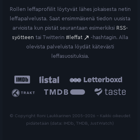
Rollen leffaprofiilit löytyvät lähes jokaisesta netin
leffapalvelusta. Saat ensimmäisenä tiedon uusista
arvioista kun pistät seurantaan esimerkiksi
RSS-
syötteen
tai Twitterin
#leffat
-hashtagin. Alla
olevista palveluista löydät kätevästi
leffasuosituksia.
IMDb
Listal
Letterboxd
Trakt
The
Taste.io
Movie
Database
© Copyright Roni Laukkarinen 2005-2026 - Kaikki oikeudet
pidätetään (data: IMDb, TMDB, JustWatch)