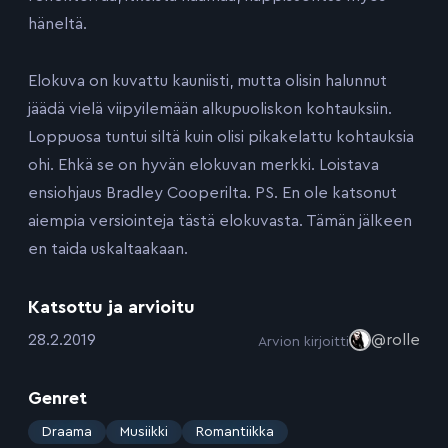
häneltä.
Elokuva on kuvattu kauniisti, mutta olisin halunnut
jäädä vielä viipyilemään alkupuoliskon kohtauksiin.
Loppuosa tuntui siltä kuin olisi pikakelattu kohtauksia
ohi. Ehkä se on hyvän elokuvan merkki. Loistava
ensiohjaus Bradley Cooperilta. PS. En ole katsonut
aiempia versiointeja tästä elokuvasta. Tämän jälkeen
en taida uskaltaakaan.
Katsottu ja arvioitu
:
28.2.2019
@rolle
Arvion kirjoitti
Genret
:
Draama
Musiikki
Romantiikka