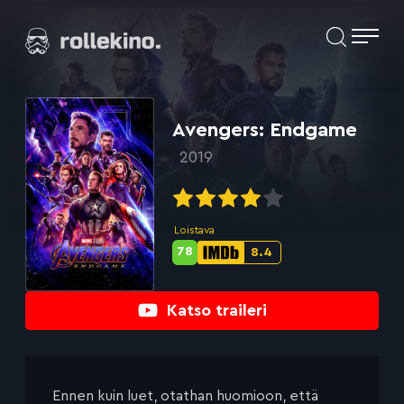
Siirry
Elokuvat ja elokuva-arviot | Rollekino.fi
suoraan
sisältöön
Fiilistelyä
lopputekstien
jälkeen.
Avengers: Endgame
2019
Loistava
78
8.4
Metascore-
IMDb-
pisteet:
pisteet:
Katso traileri
Ennen kuin luet, otathan huomioon, että