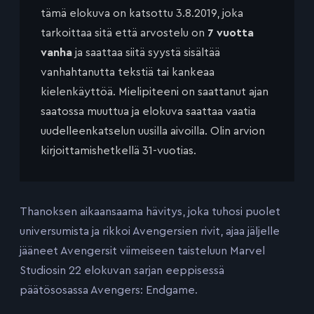
tämä elokuva on katsottu 3.8.2019, joka
tarkoittaa sitä että arvostelu on
7 vuotta
vanha
ja saattaa siitä syystä sisältää
vanhahtanutta tekstiä tai kankeaa
kielenkäyttöä. Mielipiteeni on saattanut ajan
saatossa muuttua ja elokuva saattaa vaatia
uudelleenkatselun uusilla aivoilla. Olin arvion
kirjoittamishetkellä 31-vuotias.
Thanoksen aikaansaama hävitys, joka tuhosi puolet
universumista ja rikkoi Avengersien rivit, ajaa jäljelle
jääneet Avengersit viimeiseen taisteluun Marvel
Studiosin 22 elokuvan sarjan eeppisessä
päätösosassa Avengers: Endgame.