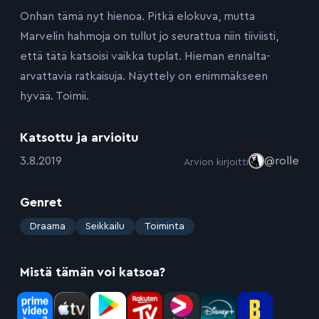
Onhan tämä nyt hienoa. Pitkä elokuva, mutta
Marvelin hahmoja on tullut jo seurattua niin tiiviisti,
että tätä katsoisi vaikka tuplat. Hieman ennalta-
arvattavia ratkaisuja. Näyttely on enimmäkseen
hyvää. Toimii.
Katsottu ja arvioitu
:
3.8.2019
@rolle
Arvion kirjoitti
Genret
:
Draama
Seikkailu
Toiminta
Mistä tämän voi katsoa?