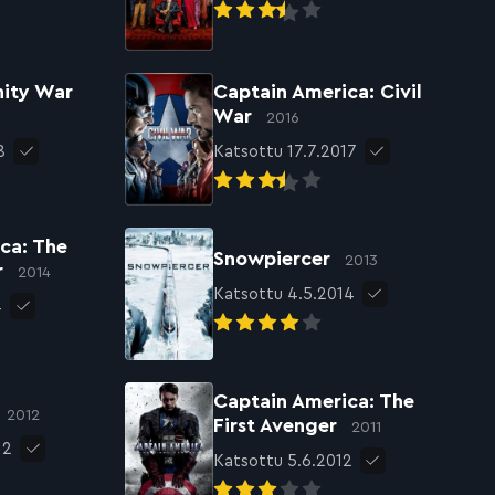
nity War
Captain America: Civil
War
2016
8
Katsottu 17.7.2017
ca: The
Snowpiercer
2013
r
2014
Katsottu 4.5.2014
4
Captain America: The
2012
First Avenger
2011
12
Katsottu 5.6.2012