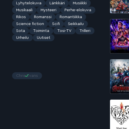
Lyhytelokuva
Länkkäri
Musiikki
Musikaali
Mysteeri
Perhe-elokuva
Rikos
Romanssi
Romantiikka
Science fiction
Scifi
Seikkailu
Sota
Toiminta
Tosi-TV
Trilleri
Urheilu
Uutiset
Chris Evans