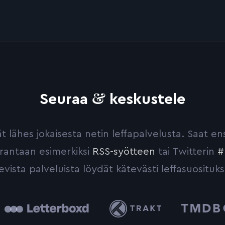
&
Seuraa
keskustele
yvät lähes jokaisesta netin leffapalvelusta. Saat 
urantaan esimerkiksi
RSS-syötteen
tai Twitterin
#
evista palveluista löydät kätevästi leffasuosituks
tterboxd
Trakt
The