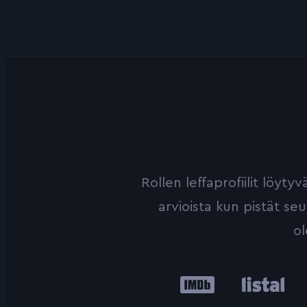
Rollen leffaprofiilit löyt
arvioista kun pistät se
ol
IMDb
Listal
Le