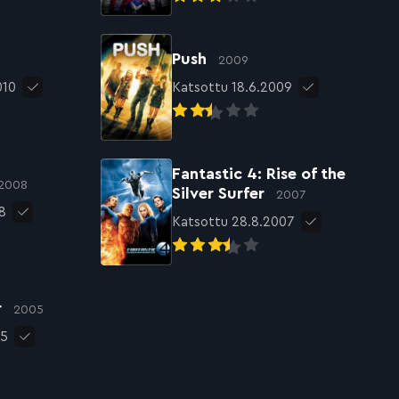
Push
2009
010
Katsottu 18.6.2009
Fantastic 4: Rise of the
2008
Silver Surfer
2007
8
Katsottu 28.8.2007
r
2005
05