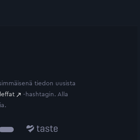
ensimmäisenä tiedon uusista
leffat
-hashtagin. Alla
ia.
Taste.io