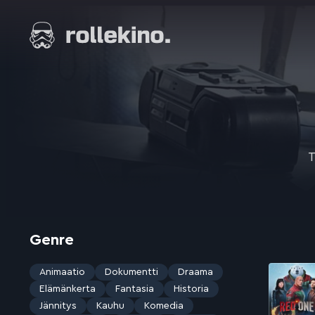
Siirry
suoraan
Elokuvat ja elokuva-arviot | Rollekino.fi
sisältöön
Fiilistelyä
lopputekstien
jälkeen.
T
Genre
Animaatio
Dokumentti
Draama
Elämänkerta
Fantasia
Historia
Jännitys
Kauhu
Komedia