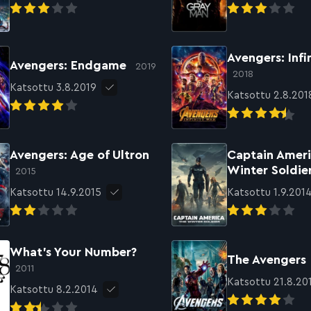
Avengers: Infi
Avengers: Endgame
2019
2018
Katsottu 3.8.2019
Katsottu 2.8.201
Avengers: Age of Ultron
Captain Ameri
Winter Soldie
2015
Katsottu 14.9.2015
Katsottu 1.9.201
What’s Your Number?
The Avengers
2011
Katsottu 21.8.20
Katsottu 8.2.2014