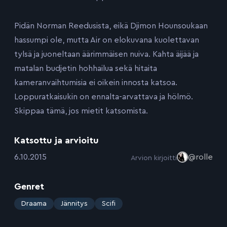
Pidän Norman Reedusista, eikä Djimon Hounsoukaan
hassumpi ole, mutta Air on elokuvana kuolettavan
tylsä ja juoneltaan äärimmäisen nuiva. Kahta äijää ja
matalan budjetin hohhailua sekä hitaita
kameranvaihtumisia ei oikein innosta katsoa.
Loppuratkaisukin on ennalta-arvattava ja hölmö.
Skippaa tämä, jos mietit katsomista.
Katsottu ja arvioitu
:
6.10.2015
@rolle
Arvion kirjoitti
Genret
:
Draama
Jännitys
Scifi