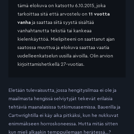
tämä elokuva on katsottu 6.10.2015, joka
tarkoittaa sitä että arvostelu on
11 vuotta
vanha
ja saattaa siitä syystä sisältää
vanhahtanutta tekstiä tai kankeaa
kielenkäyttöä. Mielipiteeni on saattanut ajan
saatossa muuttua ja elokuva saattaa vaatia
uudelleenkatselun uusilla aivoilla. Olin arvion
kirjoittamishetkellä 27-vuotias.
Eletään tulevaisuutta, jossa hengitysilmaa ei ole ja
maailmasta hengissä selviytyjät tekevät erilaisia
tehtäviä maanalaisissa tutkimusasemissa. Bauerilla ja
Cartwrightilla ei käy aika pitkäksi, kun he nukkuvat
enimmäkseen horroskoneessa. Mutta mitäs sitten
kun mieli alkaakin temppuilemaan herätessä…?