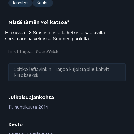
:
Jännitys
Kauhu
Mistä tämän voi katsoa?
Linkit tarjoaa
Saitko leffavinkin? Tarjoa kirjoittajalle kahvit
kiitokseksi!
Julkaisuajankohta
:
11. huhtikuuta 2014
Kesto
: