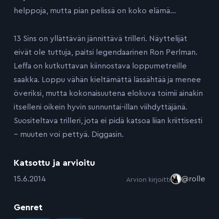
helppoja, mutta pian pelissä on koko elämä…
13 Sins on yllättävän jännittävä trilleri. Näyttelijät
eivät ole tuttuja, paitsi legendaarinen Ron Perlman.
Leffa on kutkuttavan kiinnostava loppumetreille
saakka. Loppu vähän kieltämättä lässähtää ja menee
överiksi, mutta kokonaisuutena elokuva toimii ainakin
itselleni oikein hyvin sunnuntai-illan viihdyttäjänä.
Suositeltava trilleri, jota ei pidä katsoa liian kriittisesti
– muuten voi pettyä. Diggasin.
Katsottu ja arvioitu
:
15.6.2014
@rolle
Arvion kirjoitti
Genret