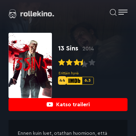
Siirry
Elokuvat ja elokuva-arviot | Rollekino.fi
suoraan
sisältöön
Fiilistelyä
lopputekstien
jälkeen.
13 Sins
2014
Erittäin hyvä
44
6.3
Metascore-
IMDb-
pisteet:
pisteet:
Katso traileri
Ennen kuin luet, otathan huomioon, että