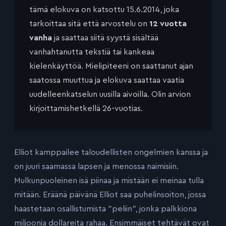
tämä elokuva on katsottu 15.6.2014, joka
tarkoittaa sitä että arvostelu on
12 vuotta
vanha
ja saattaa siitä syystä sisältää
vanhahtanutta tekstiä tai kankeaa
kielenkäyttöä. Mielipiteeni on saattanut ajan
saatossa muuttua ja elokuva saattaa vaatia
uudelleenkatselun uusilla aivoilla. Olin arvion
kirjoittamishetkellä 26-vuotias.
Elliot kamppailee taloudellisten ongelmien kanssa ja
on juuri saamassa lapsen ja menossa naimisiin.
Mulkunpuoleinen isä piinaa ja mistään ei meinaa tulla
mitään. Eräänä päivänä Elliot saa puhelinsoiton, jossa
haastetaan osallistumista ”peliin”, jonka palkkiona
miljoonia dollareita rahaa. Ensimmäiset tehtävät ovat