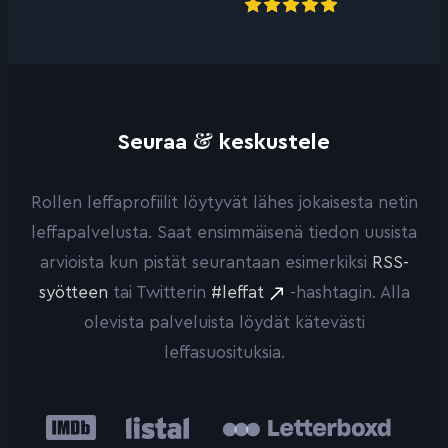
&
Seuraa
keskustele
Rollen leffaprofiilit löytyvät lähes jokaisesta netin
leffapalvelusta. Saat ensimmäisenä tiedon uusista
arvioista kun pistät seurantaan esimerkiksi
RSS-
syötteen
tai Twitterin
#leffat
-hashtagin. Alla
olevista palveluista löydät kätevästi
leffasuosituksia.
IMDb
Listal
Letterboxd