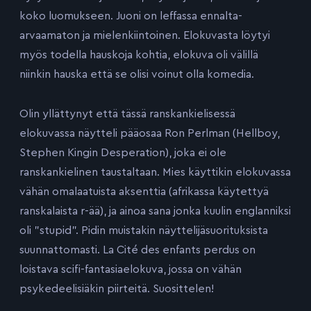
koko luomukseen. Juoni on leffassa ennalta-
arvaamaton ja mielenkiintoinen. Elokuvasta löytyi
myös todella hauskoja kohtia, elokuva oli välillä
niinkin hauska että se olisi voinut olla komedia.
Olin yllättynyt että tässä ranskankielisessä
elokuvassa näytteli pääosaa Ron Perlman (Hellboy,
Stephen Kingin Desperation), joka ei ole
ranskankielinen taustaltaan. Mies käyttikin elokuvassa
vähän omalaatuista aksenttia (afrikassa käytettyä
ranskalaista r-ää), ja ainoa sana jonka kuulin englanniksi
oli ”stupid”. Pidin muistakin näyttelijäsuorituksista
suunnattomasti. La Cité des enfants perdus on
loistava scifi-fantasiaelokuva, jossa on vähän
psykedeelisiäkin piirteitä. Suosittelen!