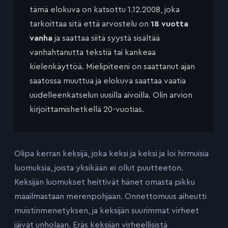
tämä elokuva on katsottu 1.12.2008, joka
tarkoittaa sitä että arvostelu on
18 vuotta
vanha
ja saattaa siitä syystä sisältää
vanhahtanutta tekstiä tai kankeaa
kielenkäyttöä. Mielipiteeni on saattanut ajan
saatossa muuttua ja elokuva saattaa vaatia
uudelleenkatselun uusilla aivoilla. Olin arvion
kirjoittamishetkellä 20-vuotias.
Olipa kerran keksijä, joka keksi ja keksi ja loi hirmuisia
luomuksia, joista yksikään ei ollut puutteeton.
Keksijän luomukset heittivät hänet omasta pikku
maailmastaan merenpohjaan. Onnettomuus aiheutti
muistinmenetyksen, ja keksijän suurimmat virheet
jäivät unholaan. Eräs keksijän virheellisistä