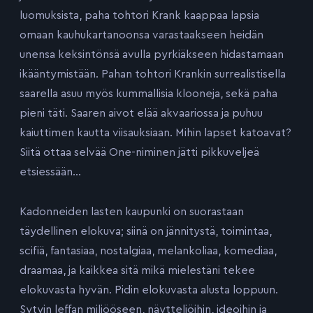
luomuksista, paha tohtori Krank kaappaa lapsia
omaan kauhukartanoonsa varastaakseen heidän
unensa keksintönsä avulla pyrkiäkseen hidastamaan
ikääntymistään. Pahan tohtori Krankin surrealistisella
saarella asuu myös kummallisia klooneja, sekä paha
pieni täti. Saaren aivot elää akvaariossa ja puhuu
kaiuttimen kautta viisauksiaan. Mihin lapset katoavat?
Siitä ottaa selvää One-niminen jätti pikkuveljeä
etsiessään…
Kadonneiden lasten kaupunki on suorastaan
täydellinen elokuva; siinä on jännitystä, toimintaa,
scifiä, fantasiaa, nostalgiaa, melankoliaa, komediaa,
draamaa, ja kaikkea sitä mikä mielestäni tekee
elokuvasta hyvän. Pidin elokuvasta alusta loppuun.
Sytyin leffan miljööseen, näytteljöihin, ideoihin ja