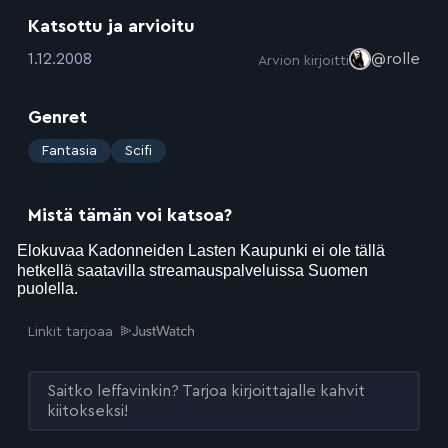
Katsottu ja arvioitu
:
1.12.2008
@rolle
Arvion kirjoitti
Genret
:
Fantasia
Scifi
Mistä tämän voi katsoa?
Linkit tarjoaa
Saitko leffavinkin? Tarjoa kirjoittajalle kahvit
kiitokseksi!