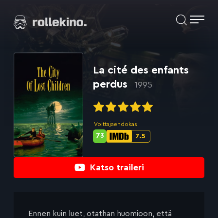
Siirry
Elokuvat ja elokuva-arviot | Rollekino.fi
suoraan
sisältöön
Fiilistelyä
lopputekstien
jälkeen.
La cité des enfants
perdus
1995
Voittajaehdokas
73
7.5
Metascore-
IMDb-
pisteet:
pisteet:
Katso traileri
Ennen kuin luet, otathan huomioon, että