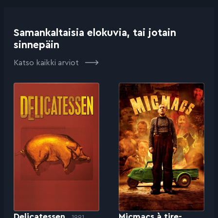
Samankaltaisia elokuvia, tai jotain
sinnepäin
Katso kaikki arviot
Delicatessen
Micmacs à tire-
1991