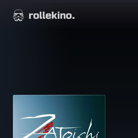
Siirry
suoraan
Elokuvat ja elokuva-arviot | Rollekino.fi
sisältöön
Fiilistelyä
lopputekstien
jälkeen.