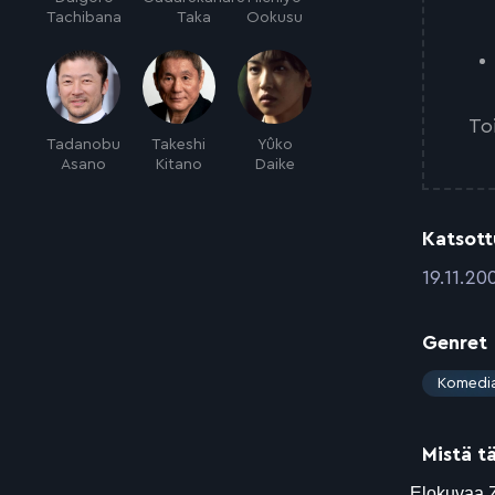
Tachibana
Taka
Ookusu
To
Tadanobu
Takeshi
Yûko
Asano
Kitano
Daike
Katsott
:
19.11.20
Genret
:
Komedi
Mistä t