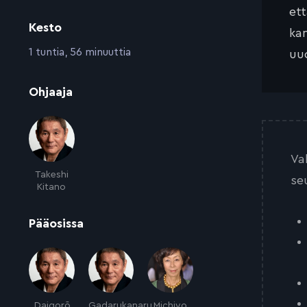
et
Kesto
kan
:
1 tuntia, 56 minuuttia
uud
:
Ohjaaja
Va
Takeshi
se
Kitano
:
Pääosissa
Daigorō
Gadarukanaru
Michiyo