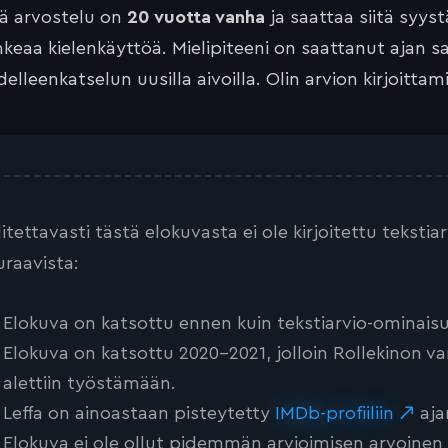
tä arvostelu on
20 vuotta vanha
ja saattaa siitä syyst
keaa kielenkäyttöä. Mielipiteeni on saattanut ajan 
elleenkatselun uusilla aivoilla. Olin arvion kirjoittam
litettavasti tästä elokuvasta ei ole kirjoitettu teksti
uraavista:
Elokuva on katsottu ennen kuin tekstiarvio-ominaisu
Elokuva on katsottu 2020-2021, jolloin Rollekinon va
alettiin työstämään.
Leffa on ainoastaan pisteytetty
IMDb-profiiliin
aja
Elokuva ei ole ollut pidemmän arvioimisen arvoinen tai