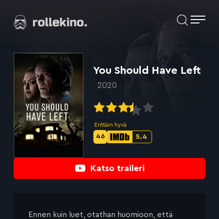
Siirry
Elokuvat ja elokuva-arviot | Rollekino.fi
suoraan
sisältöön
Fiilistelyä
lopputekstien
jälkeen.
You Should Have Left
2020
Erittäin hyvä
46
5.4
Metascore-
IMDb-
pisteet:
pisteet:
Katso traileri
Ennen kuin luet, otathan huomioon, että