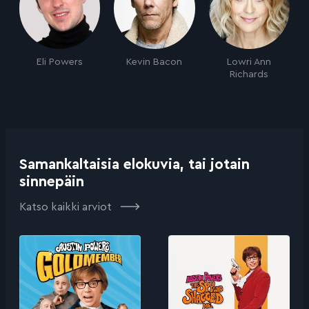
Eli Powers
Kevin Bacon
Lowri Ann
Richards
Samankaltaisia elokuvia, tai jotain
sinnepäin
Katso kaikki arviot