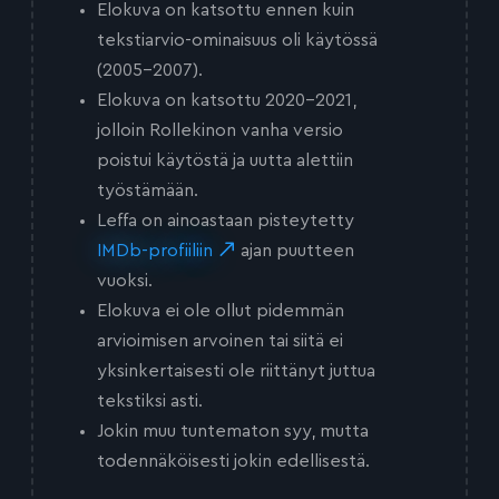
Elokuva on katsottu ennen kuin
tekstiarvio-ominaisuus oli käytössä
(2005-2007).
Elokuva on katsottu 2020-2021,
jolloin Rollekinon vanha versio
poistui käytöstä ja uutta alettiin
työstämään.
Leffa on ainoastaan pisteytetty
IMDb-profiiliin
ajan puutteen
vuoksi.
Elokuva ei ole ollut pidemmän
arvioimisen arvoinen tai siitä ei
yksinkertaisesti ole riittänyt juttua
tekstiksi asti.
Jokin muu tuntematon syy, mutta
todennäköisesti jokin edellisestä.