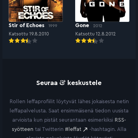
Stir of Echoes
Gone
1999
2012
Katsottu 19.8.2010
Katsottu 12.8.2012
&
Seuraa
keskustele
Rollen leffaprofiilit löytyvät lähes jokaisesta netin
leffapalvelusta. Saat ensimmäisenä tiedon uusista
arvioista kun pistät seurantaan esimerkiksi
RSS-
syötteen
tai Twitterin
#leffat
-hashtagin. Alla