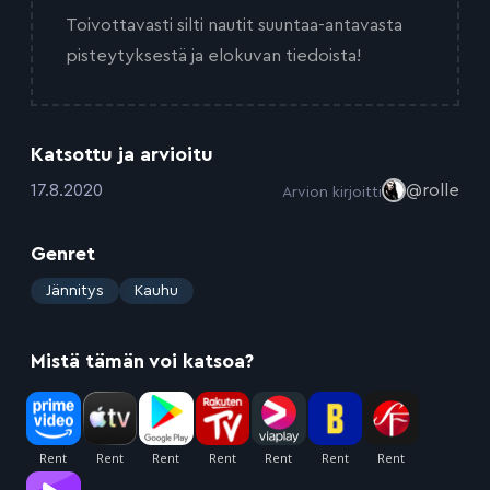
Toivottavasti silti nautit suuntaa-antavasta
pisteytyksestä ja elokuvan tiedoista!
Katsottu ja arvioitu
:
17.8.2020
@rolle
Arvion kirjoitti
Genret
:
Jännitys
Kauhu
Mistä tämän voi katsoa?