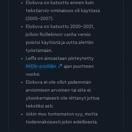
Elokuva on katsottu ennen kuin
tekstiarvio-ominaisuus oli käytössä
(2005-2007).
Elokuva on katsottu 2020-2021,
jolloin Rollekinon vanha versio
poistui käytöstä ja uutta alettiin
työstämään.
Leffa on ainoastaan pisteytetty
IMDb-profiiliin
ajan puutteen
vuoksi.
Elokuva ei ole ollut pidemmän
arvioimisen arvoinen tai siitä ei
yksinkertaisesti ole riittänyt juttua
tekstiksi asti.
Jokin muu tuntematon syy, mutta
todennäköisesti jokin edellisestä.