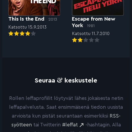
This Is the End
Escape from New
2013
York
1981
Katsottu 15.9.2013
Katsottu 11.7.2010
&
Seuraa
keskustele
Rollen leffaprofiilit löytyvät lähes jokaisesta netin
leffapalvelusta. Saat ensimmäisenä tiedon uusista
arvioista kun pistät seurantaan esimerkiksi
RSS-
syötteen
tai Twitterin
#leffat
-hashtagin. Alla