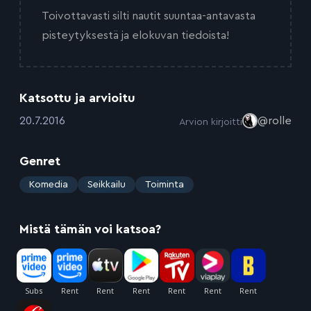
Toivottavasti silti nautit suuntaa-antavasta
pisteytyksestä ja elokuvan tiedoista!
Katsottu ja arvioitu
:
20.7.2016
@rolle
Arvion kirjoitti
Genret
:
Komedia
Seikkailu
Toiminta
Mistä tämän voi katsoa?