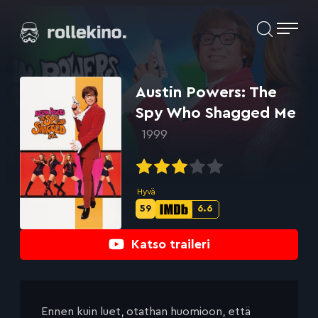
Siirry
Elokuvat ja elokuva-arviot | Rollekino.fi
suoraan
sisältöön
Fiilistelyä
lopputekstien
jälkeen.
Austin Powers: The
Spy Who Shagged Me
1999
Hyvä
59
6.6
Metascore-
IMDb-
pisteet:
pisteet:
Katso traileri
Ennen kuin luet, otathan huomioon, että