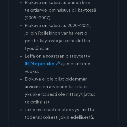
Elokuva on katsottu ennen kuin
tekstiarvio-ominaisuus oli käytössä
(2005-2007).
Elokuva on katsottu 2020-2021,
jolloin Rollekinon vanha versio
poistui käytöstä ja uutta alettiin
työstämään.
Leffa on ainoastaan pisteytetty
IMDb-profiiliin
ajan puutteen
vuoksi.
Elokuva ei ole ollut pidemmän
arvioimisen arvoinen tai siitä ei
yksinkertaisesti ole riittänyt juttua
tekstiksi asti.
Jokin muu tuntematon syy, mutta
todennäköisesti jokin edellisestä.