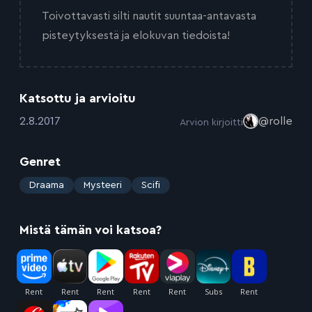
Toivottavasti silti nautit suuntaa-antavasta
pisteytyksestä ja elokuvan tiedoista!
Katsottu ja arvioitu
:
2.8.2017
@rolle
Arvion kirjoitti
Genret
:
Draama
Mysteeri
Scifi
Mistä tämän voi katsoa?