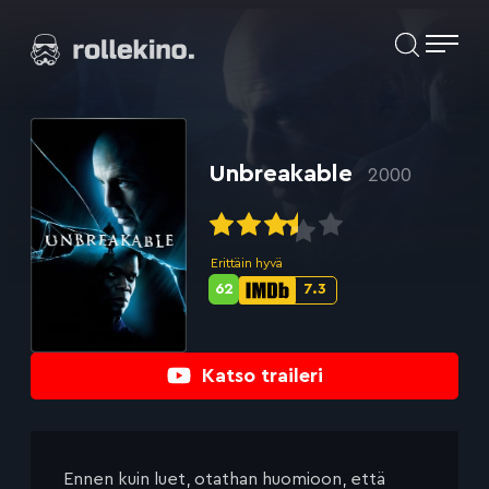
Siirry
Elokuvat ja elokuva-arviot | Rollekino.fi
suoraan
sisältöön
Fiilistelyä
lopputekstien
jälkeen.
Unbreakable
2000
Erittäin hyvä
62
7.3
Metascore-
IMDb-
pisteet:
pisteet:
Katso traileri
Ennen kuin luet, otathan huomioon, että