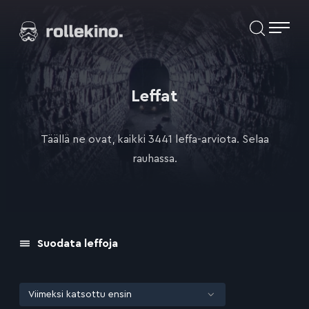
Siirry
Elokuvat ja elokuva-arviot | Rollekino.fi
suoraan
sisältöön
Fiilistelyä
lopputekstien
jälkeen.
Leffat
Täällä ne ovat, kaikki 3441 leffa-arviota. Selaa
rauhassa.
Suodata leffoja