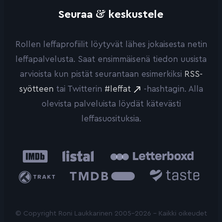
&
Seuraa
keskustele
Rollen leffaprofiilit löytyvät lähes jokaisesta netin
leffapalvelusta. Saat ensimmäisenä tiedon uusista
arvioista kun pistät seurantaan esimerkiksi
RSS-
syötteen
tai Twitterin
#leffat
-hashtagin. Alla
olevista palveluista löydät kätevästi
leffasuosituksia.
IMDb
Listal
Letterboxd
Trakt
The
Taste.io
Movie
Database
© Copyright Roni Laukkarinen 2005-2026 - Kaikki oikeudet