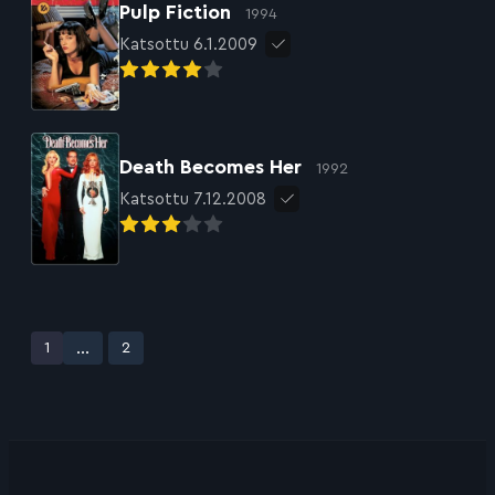
Pulp Fiction
1994
Katsottu 6.1.2009
Death Becomes Her
1992
Katsottu 7.12.2008
Avaa sivu
...
Avaa sivu
1
2