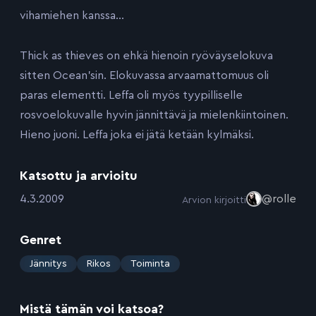
vihamiehen kanssa…
Thick as thieves on ehkä hienoin ryöväyselokuva
sitten Ocean’sin. Elokuvassa arvaamattomuus oli
paras elementti. Leffa oli myös tyypilliselle
rosvoelokuvalle hyvin jännittävä ja mielenkiintoinen.
Hieno juoni. Leffa joka ei jätä ketään kylmäksi.
Katsottu ja arvioitu
:
4.3.2009
@rolle
Arvion kirjoitti
Genret
:
Jännitys
Rikos
Toiminta
Mistä tämän voi katsoa?